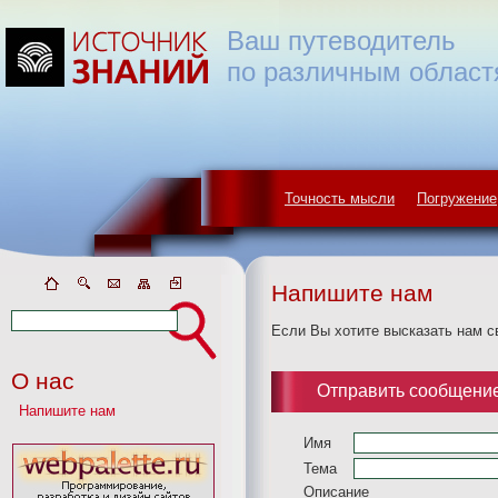
Ваш путеводитель
по различным област
Точность мысли
Погружение
Напишите нам
Если Вы хотите высказать нам с
О нас
Отправить сообщени
Напишите нам
Имя
Тема
Описание