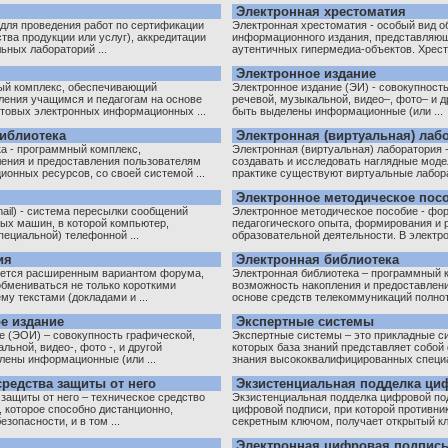
Электронная хрестоматия
 для проведения работ по сертификации
Электронная хрестоматия - особый вид о
тва продукции или услуг), аккредитации
информационного издания, представляющ
ьных лабораторий ...
аутентичных гипермедиа-объектов. Хрест
Электронное издание
ный комплекс, обеспечивающий
Электронное издание (ЭИ) - совокупность
ления учащимся и педагогам на основе
речевой, музыкальной, видео–, фото– и 
товых электронных информационных ...
быть выделены информационные (или ...
библиотека
Электронная (виртуальная) лаб
ка - программный комплекс,
Электронная (виртуальная) лаборатория 
ения и предоставления пользователям
создавать и исследовать наглядные моде
онных ресурсов, со своей системой ...
практике существуют виртуальные лаборат
Электронное методическое пос
-mail) - система пересылки сообщений
Электронное методическое пособие - фо
ых машин, в которой компьютер,
педагогического опыта, формирования и
ециальной) телефонной ...
образовательной деятельности. В электр
ия
Электронная библиотека
яется расширенным вариантом форума,
Электронная библиотека – программный 
 обмениваться не только короткими
возможность накопления и предоставлен
у текстами (докладами и ...
основе средств телекоммуникаций полнот
е издание
Экспертные системы
е (ЭОИ) – совокупность графической,
Экспертные системы – это прикладные си
льной, видео-, фото -, и другой
которых база знаний представляет собо
лены информационные (или ...
знания высококвалифицированных специал
редства защиты от него
Экзистенциальная подделка ци
защиты от него – техническое средство
Экзистенциальная подделка цифровой подпи
, которое способно дистанционно,
цифровой подписи, при которой противни
зопасности, и в том ...
секретным ключом, получает открытый клю
Электронная цифровая подпись