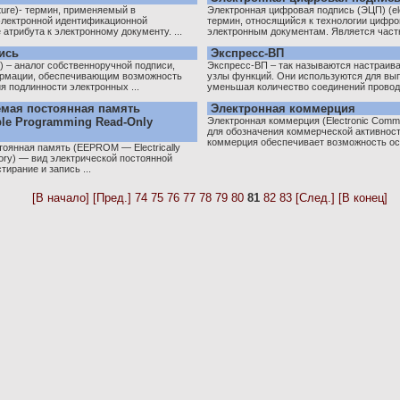
ature)- термин, применяемый в
Электронная цифровая подпись (ЭЦП) (elect
электронной идентификационной
термин, относящийся к технологии цифро
атрибута к электронному документу. ...
электронным документам. Является частн
ись
Экспресс-ВП
 – аналог собственноручной подписи,
Экспресс-ВП – так называются настраив
рмации, обеспечивающим возможность
узлы функций. Они используются для вы
я подлинности электронных ...
уменьшая количество соединений провод
емая постоянная память
Электронная коммерция
ble Programming Read-Only
Электронная коммерция (Electronic Comm
для обозначения коммерческой активност
коммерция обеспечивает возможность ос
оянная память (EEPROM — Electrically
ory) — вид электрической постоянной
ирание и запись ...
[В начало]
[Пред.]
74
75
76
77
78
79
80
81
82
83
[След.]
[В конец]