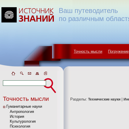
Ваш путеводитель
по различным област
Точность мысли
Погружение
Точность мысли
Разделы:
|
Технические науки
Ин
Гуманитарные науки
Антропология
История
Культурология
Психология