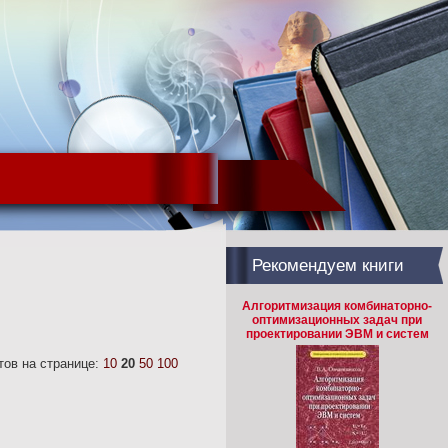
Рекомендуем книги
Алгоритмизация комбинаторно-
оптимизационных задач при
проектировании ЭВМ и систем
ов на странице:
10
20
50
100