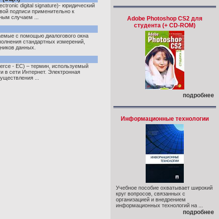
ronic digital signature)- юридический
вой подписи применительно к
ым случаем ...
Adobe Photoshop CS2 для
студента (+ СD-ROM)
аемые с помощью диалогового окна
полнения стандартных измерений,
ников данных.
erce - EC) – термин, используемый
и в сети Интернет. Электронная
уществления ...
подробнее
Информационные технологии
Учебное пособие охватывает широкий
круг вопросов, связанных с
организацией и внедрением
информационных технологий на ...
подробнее