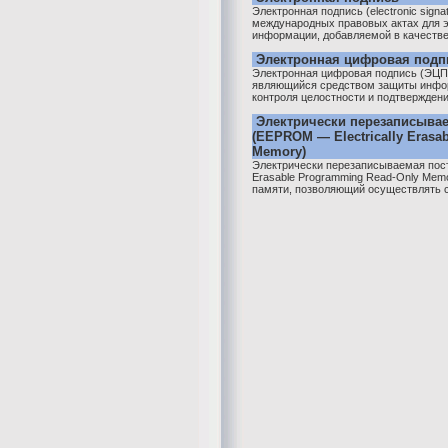
Электронная подпись (electronic sign
международных правовых актах для 
информации, добавляемой в качестве 
Электронная цифровая подп
Электронная цифровая подпись (ЭЦП)
являющийся средством защиты инфо
контроля целостности и подтверждени
Электрически перезаписыва
(EEPROM — Electrically Erasa
Memory)
Электрически перезаписываемая пост
Erasable Programming Read-Only Mem
памяти, позволяющий осуществлять ст