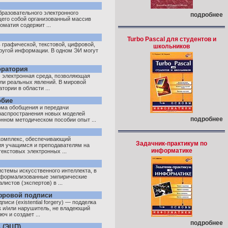
бразовательного электронного
подробнее
его собой организованный массив
оматия содержит ...
Turbo Pascal для студентов и
 графической, текстовой, цифровой,
школьников
другой информации. В одном ЭИ могут
оратория
- электронная среда, позволяющая
ли реальных явлений. В мировой
ории в области ...
обие
рма обобщения и передачи
 распространения новых моделей
подробнее
онном методическом пособии опыт ...
комплекс, обеспечивающий
Задачник-практикум по
ия учащимся и преподавателям на
информатике
екстовых электронных ...
стемы искусственного интеллекта, в
й формализованные эмпирические
истов (экспертов) в ...
фровой подписи
си (existential forgery) — подделка
к и/или нарушитель, не владеющий
ч и создает ...
подробнее
 (ЭЦП)