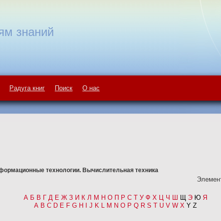
ям знаний
Радуга книг
Поиск
О нас
формационные технологии. Вычислительная техника
Элемент
А
Б
В
Г
Д
Е
Ж
З
И
К
Л
М
Н
О
П
Р
С
Т
У
Ф
Х
Ц
Ч
Ш
Щ
Э
Ю
Я
A
B
C
D
E
F
G
H
I
J
K
L
M
N
O
P
Q
R
S
T
U
V
W
X
Y Z