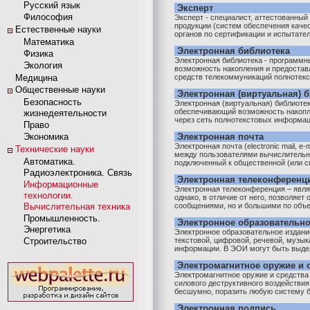
Русский язык
Эксперт
Философия
Эксперт - специалист, аттестованный
продукции (систем обеспечения качес
Естественные науки
органов по сертификации и испытател
Математика
Электронная библиотека
Физика
Электронная библиотека - программ
Экология
возможность накопления и предостав
Медицина
средств телекоммуникаций полнотекс
Общественные науки
Электронная (виртуальная) 
Безопасность
Электронная (виртуальная) библиоте
обеспечивающий возможность накопл
жизнедеятельности
через сеть полнотекстовых информаци
Право
Экономика
Электронная почта
Электронная почта (electronic mail, e
Технические науки
между пользователями вычислительн
Автоматика.
подключенный к общественной (или сп
Радиоэлектроника. Связь
Электронная телеконференц
Информационные
Электронная телеконференция – явл
технологии.
однако, в отличие от него, позволяет
Вычислительная техника
сообщениями, но и большими по объем
Промышленность.
Электронное образовательно
Энергетика
Электронное образовательное издани
Строительство
текстовой, цифровой, речевой, музыка
информации. В ЭОИ могут быть выде
Электромагнитное оружие и с
Электромагнитное оружие и средства 
силового деструктивного воздействия
бесшумно, поразить любую систему бе
Электронная подпись