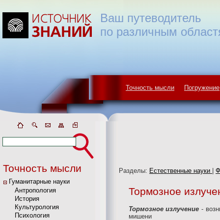
Ваш путеводитель
по различным област
Точность мысли
Погружение
Точность мысли
Разделы:
Естественные науки
|
Ф
Гуманитарные науки
Тормозное излуче
Антропология
История
Культурология
Тормозное излучение
- воз
Психология
мишени