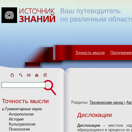
Ваш путеводитель
по различным област
Точность мысли
Погружение
Точность мысли
Разделы:
Технические науки
|
Ав
Гуманитарные науки
Дислокации
Антропология
История
Культурология
Дислокации
– местное нар
Психология
образующееся в процессе их 