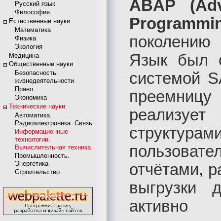
ABAP (Adv
Русский язык
Философия
Programmi
Естественные науки
Математика
поколению
Физика
Экология
Язык был 
Медицина
Общественные науки
Безопасность
системой S
жизнедеятельности
Право
преемниц
Экономика
Технические науки
реализуе
Автоматика.
Радиоэлектроника. Связь
структур
Информационные
технологии.
пользоват
Вычислительная техника
Промышленность.
Энергетика
отчётами, р
Строительство
выгрузки 
активно 