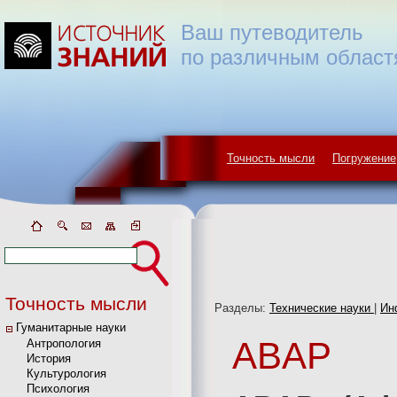
Ваш путеводитель
по различным област
Точность мысли
Погружение
Точность мысли
Разделы:
Технические науки
|
Ин
Гуманитарные науки
ABAP
Антропология
История
Культурология
Психология