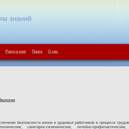
ям знаний
Радуга книг
Поиск
О нас
Экология
спечения безопасности жизни и здоровья работников в процессе труд
-технические, санитарно-гигиенические, лечебно-профилактическ