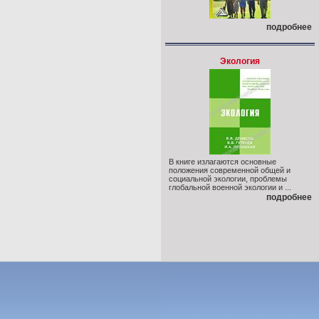
подробнее
Экология
В книге излагаются основные
положения современной общей и
социальной экологии, проблемы
глобальной военной экологии и ...
подробнее