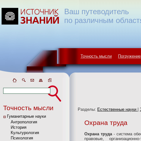
Ваш путеводитель
по различным област
Точность мысли
Погружение
Точность мысли
Разделы:
Естественные науки
|
Гуманитарные науки
Охрана труда
Антропология
История
Культурология
Охрана труда
- система обе
Психология
правовые, организационно