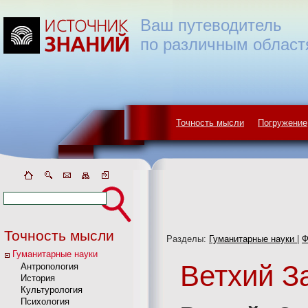
Ваш путеводитель
по различным област
Точность мысли
Погружение
Точность мысли
Разделы:
Гуманитарные науки
|
Ф
Гуманитарные науки
Ветхий З
Антропология
История
Культурология
Психология