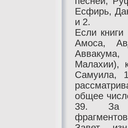
песней, Ру
Есфирь, Да
и 2.
Если книги
Амоса, Ав
Аввакума,
Малахии), 
Самуила, 
рассматрив
общее число
39. За 
фрагментов
Завет из