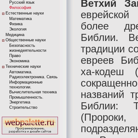
Ветхий За
Русский язык
Философия
еврейской
Естественные науки
Математика
более др
Физика
Экология
Библии. В
Медицина
Общественные науки
Безопасность
традиции с
жизнедеятельности
Право
евреев Би
Экономика
Технические науки
ха-кодеш 
Автоматика.
Радиоэлектроника. Связь
сокращенн
Информационные
технологии.
названий т
Вычислительная техника
Промышленность.
Энергетика
Библии: Т
Строительство
(Проро
подраздел