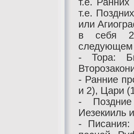
т.е. Ранних
т.е. Поздни
или Агиогра
в себя 2
следующем 
- Тора: Б
Второзакон
- Ранние пр
и 2), Цари (1
- Поздние
Иезекииль 
- Писания: