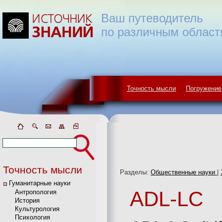
Ваш путеводитель
по различным област
Точность мысли
Погружение
Точность мысли
Разделы:
Общественные науки
|
Гуманитарные науки
ADL-LC
Антропология
История
Культурология
Психология