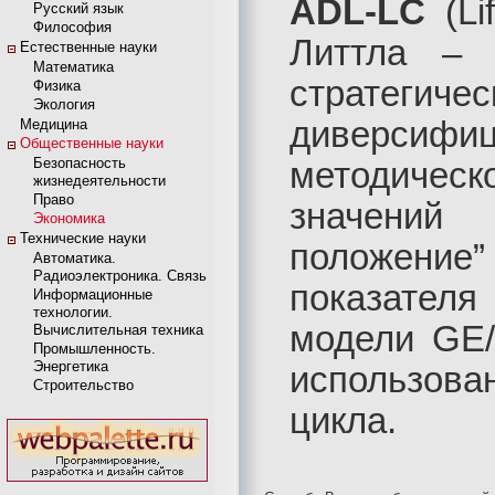
ADL-LC
(Li
Русский язык
Философия
Литтла – 
Естественные науки
Математика
страте
Физика
Экология
диверсиф
Медицина
Общественные науки
Безопасность
методическ
жизнедеятельности
Право
значений 
Экономика
Технические науки
положени
Автоматика.
Радиоэлектроника. Связь
показателя
Информационные
технологии.
модели GE/
Вычислительная техника
Промышленность.
Энергетика
использов
Строительство
цикла.