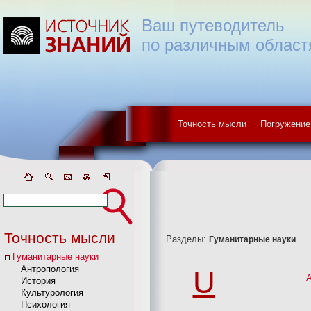
Ваш путеводитель
по различным област
Точность мысли
Погружение
Точность мысли
Разделы:
Гуманитарные науки
Гуманитарные науки
Антропология
U
История
Культурология
Психология