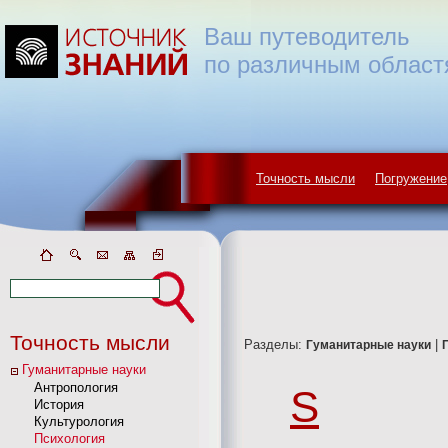
Ваш путеводитель
по различным област
Точность мысли
Погружение
Точность мысли
Разделы:
|
Гуманитарные науки
Гуманитарные науки
Антропология
S
История
Культурология
Психология