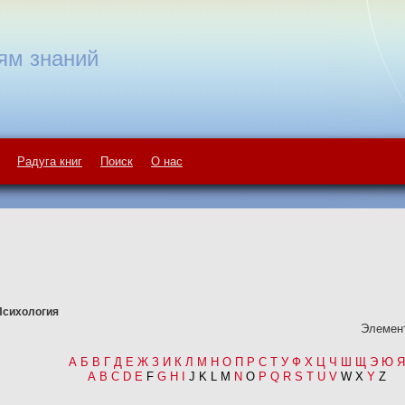
ям знаний
Радуга книг
Поиск
О нас
Психология
Элемент
А
Б
В
Г
Д
Е
Ж
З
И
К
Л
М
Н
О
П
Р
С
Т
У
Ф
Х
Ц
Ч
Ш
Щ
Э
Ю
Я
A
B
C
D
E
F
G
H
I
J K L M
N
O
P
Q
R
S
T
U
V
W X
Y
Z