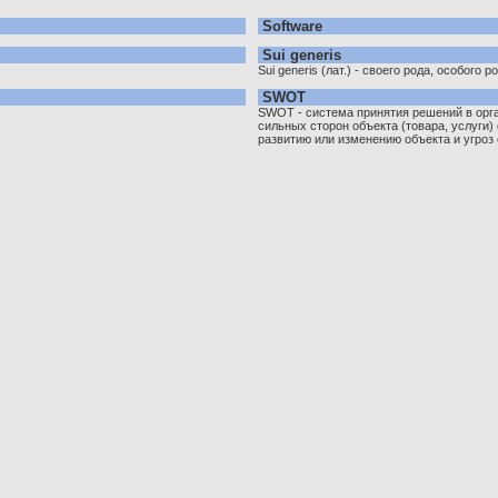
Software
Sui generis
Sui generis (лат.) - своего рода, особого 
SWOT
SWOT - система принятия решений в орг
сильных сторон объекта (товара, услуги)
развитию или изменению объекта и угроз о