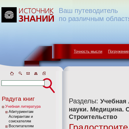
Ваш путеводитель
по различным област
Точность мысли
Погружение
Радуга книг
Разделы:
Учебная 
Учебная литература
науки. Медицина. 
Абитуриентам
Строительство
Аспирантам и
соискателям
Градостроите
Воспитателям