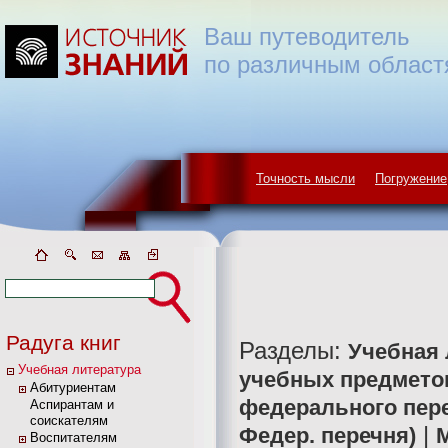
Ваш путеводитель
по различным област
Точность мысли
Погружение
Радуга книг
Разделы:
Учебная 
Учебная литература
учебных предмето
Абитуриентам
федерального пер
Аспирантам и
соискателям
|
Федер. перечня)
Воспитателям