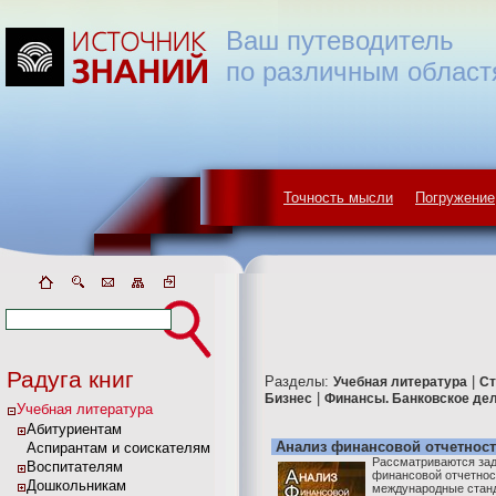
Ваш путеводитель
по различным област
Точность мысли
Погружение
Радуга книг
Разделы:
|
Учебная литература
Ст
|
Бизнес
Финансы. Банковское де
Учебная литература
Абитуриентам
Анализ финансовой отчетност
Аспирантам и соискателям
Рассматриваются зад
Воспитателям
финансовой отчетнос
Дошкольникам
международные стан