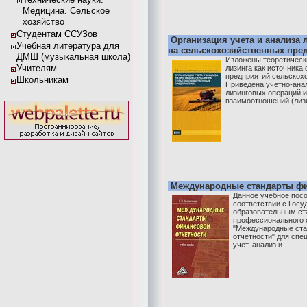
Медицина. Сельское
хозяйство
Студентам ССУЗов
Организация учета и анализа
Учебная литература для
на сельскохозяйственных пре
ДМШ (музыкальная школа)
Изложены теоретическ
Учителям
лизинга как источника
предприятий сельскохо
Школьникам
Приведена учетно-ана
лизинговых операций и
взаимоотношений (лизин
Международные стандарты фи
Данное учебное посо
соответствии с Гос
образовательным ст
профессионального 
"Международные ста
отчетности" для спе
учет, анализ и ...