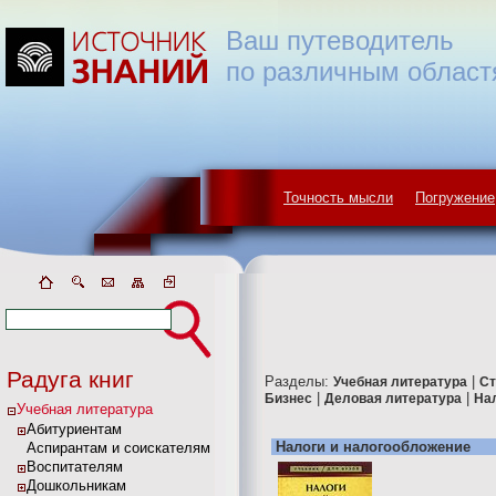
Ваш путеводитель
по различным област
Точность мысли
Погружение
Радуга книг
Разделы:
|
Учебная литература
Ст
|
|
Бизнес
Деловая литература
На
Учебная литература
Абитуриентам
Налоги и налогообложение
Аспирантам и соискателям
Воспитателям
Дошкольникам