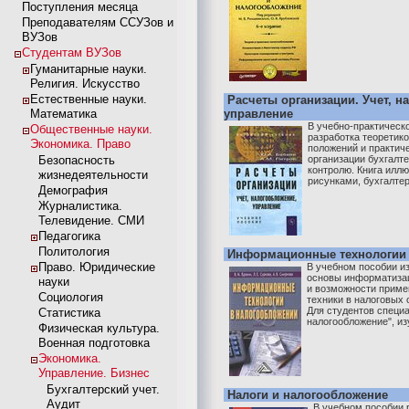
Поступления месяца
Преподавателям ССУЗов и
ВУЗов
Студентам ВУЗов
Гуманитарные науки.
Религия. Искусство
Естественные науки.
Расчеты организации. Учет, н
Математика
управление
В учебно-практическ
Общественные науки.
разработка теоретик
Экономика. Право
положений и практич
Безопасность
организации бухгалте
контролю. Книга илл
жизнедеятельности
рисунками, бухгалтер
Демография
Журналистика.
Телевидение. СМИ
Педагогика
Политология
Информационные технологии 
Право. Юридические
В учебном пособии и
основы информатизац
науки
и возможности приме
Социология
техники в налоговых 
Для студентов специа
Статистика
налогообложение", из
Физическая культура.
Военная подготовка
Экономика.
Управление. Бизнес
Бухгалтерский учет.
Налоги и налогообложение
Аудит
В учебном пособии