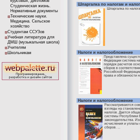
курсовых, дипломов
Шпаргалка по налогам и нал
Студенческая жизнь.
Шпаргалка по налог
Нормативные документы
Технические науки.
Медицина. Сельское
хозяйство
Студентам ССУЗов
Учебная литература для
ДМШ (музыкальная школа)
Учителям
Налоги и налогообложение
Школьникам
Представлена сущест
Федерации система на
порядок расчетов осн
сборов в соответстви
Российской Федераци
права и обязанности н
Налоги и налогообложение
Рассматриваются сов
взгляды на становлен
налогов. Дается обща
системы Республики Б
законодательства. Из
исчисления и уплаты 
сборов. ...