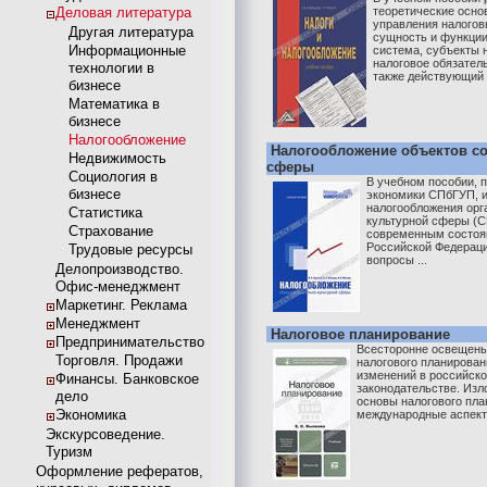
Деловая литература
теоретические осно
управления налого
Другая литература
сущность и функции
Информационные
система, субъекты 
налоговое обязатель
технологии в
также действующий 
бизнесе
Математика в
бизнесе
Налогообложение
Налогообложение объектов с
Недвижимость
сферы
Социология в
В учебном пособии, 
бизнесе
экономики СПбГУП, 
налогообложения орг
Статистика
культурной сферы (С
Страхование
современным состоя
Российской Федераци
Трудовые ресурсы
вопросы ...
Делопроизводство.
Офис-менеджмент
Маркетинг. Реклама
Менеджмент
Налоговое планирование
Предпринимательство
Всесторонне освещены
Торговля. Продажи
налогового планирован
изменений в российск
Финансы. Банковское
законодательстве. Изл
дело
основы налогового пл
Экономика
международные аспекты
Экскурсоведение.
Туризм
Оформление рефератов,