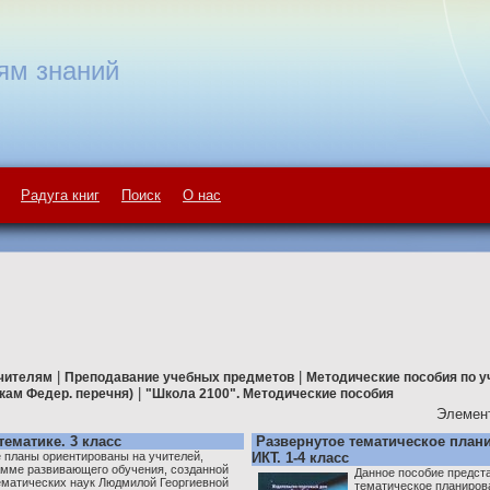
ям знаний
Радуга книг
Поиск
О нас
|
|
чителям
Преподавание учебных предметов
Методические пособия по 
|
икам Федер. перечня)
"Школа 2100". Методические пособия
Элемент
ематике. 3 класс
Развернутое тематическое план
 планы ориентированы на учителей,
ИКТ. 1-4 класс
амме развивающего обучения, созданной
Данное пособие предст
ематических наук Людмилой Георгиевной
тематическое планиров