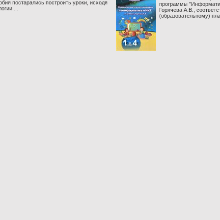
обия постарались построить уроки, исходя
программы "Информатик
огии ...
Горячева А.В., соотве
(образовательному) пла