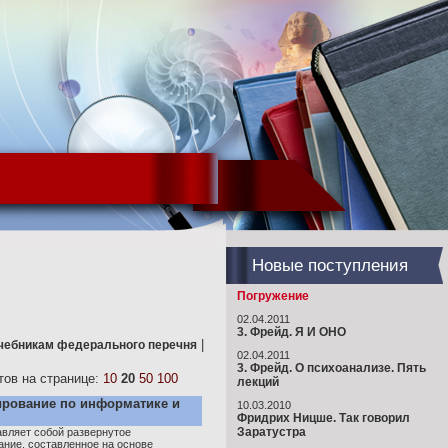
Новые поступления
Погружение
02.04.2011
3. Фрейд. Я И ОНО
|
учебникам федерального перечня
02.04.2011
3. Фрейд. О психоанализе. Пять
ов на странице:
10
20
50
100
лекций
ирование по информатике и
10.03.2010
Фридрих Ницше. Так говорил
Заратустра
авляет собой развернутое
ание, составленное на основе