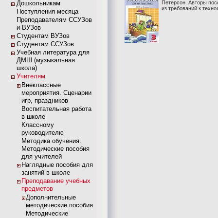
Дошкольникам
Петерсон. Авторы пос
из требований к технол
Поступления месяца
Преподавателям ССУЗов
и ВУЗов
Студентам ВУЗов
Студентам ССУЗов
Учебная литература для
ДМШ (музыкальная
школа)
Учителям
Внеклассные
мероприятия. Сценарии
игр, праздников
Воспитательная работа
в школе
Классному
руководителю
Методика обучения.
Методические пособия
для учителей
Наглядные пособия для
занятий в школе
Преподавание учебных
предметов
Дополнительные
методические пособия
Методические