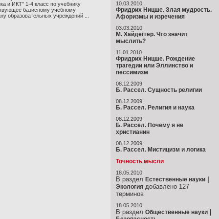
10.03.2010
а и ИКТ" 1-4 класс по учебнику
Фридрих Ницше. Злая мудрость.
тствующее базисному учебному
ну образовательных учреждений ...
Афоризмы и изречения
03.03.2010
М. Хайдеггер. Что значит
мыслить?
11.01.2010
Фридрих Ницше. Рождение
трагедии или Эллинство и
пессимизм
08.12.2009
Б. Рассел. Сущность религии
08.12.2009
Б. Рассел. Религия и наука
08.12.2009
Б. Рассел. Почему я не
христианин
08.12.2009
Б. Рассел. Мистицизм и логика
Точность мысли
18.05.2010
В раздел
|
Естественные науки
добавлено 127
Экология
терминов
18.05.2010
В раздел
|
Общественные науки