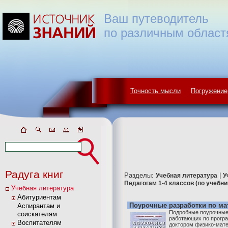
Ваш путеводитель
по различным област
Точность мысли
Погружение
Радуга книг
Разделы:
|
Учебная литература
У
Педагогам 1-4 классов (по учебн
Учебная литература
Абитуриентам
Поурочные разработки по мат
Аспирантам и
Подробные поурочные
соискателям
работающих по прогр
Воспитателям
доктором физико-мат