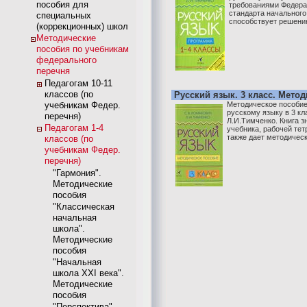
пособия для
требованиями Федера
стандарта начального
специальных
способствует решению
(коррекционных) школ
Методические
пособия по учебникам
федерального
перечня
Педагогам 10-11
классов (по
Русский язык. 3 класс. Мето
учебникам Федер.
Методическое пособие
русскому языку в 3 кл
перечня)
Л.И.Тимченко. Книга 
Педагогам 1-4
учебника, рабочей тет
также дает методически
классов (по
учебникам Федер.
перечня)
"Гармония".
Методические
пособия
"Классическая
начальная
школа".
Методические
пособия
"Начальная
школа XXI века".
Методические
пособия
"Перспектива".