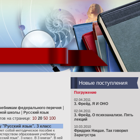
Новые поступления
Погружение
02.04.2011
3. Фрейд. Я И ОНО
|
учебникам федерального перечня
02.04.2011
|
ьной школы
Русский язык
3. Фрейд. О психоанализе. Пять
ов на странице:
10
20
50
100
лекций
 "Русский язык". 3 класс
10.03.2010
яет собой методическое пособие к
Фридрих Ницше. Так говорил
стерством образования учебному
Заратустра
сский язык". 3 класс. В 3 книгах". В ней