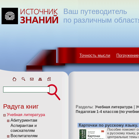
Ваш путеводитель
по различным област
Точность мысли
Погружение
Радуга книг
Разделы:
|
Учебная литература
У
Педагогам 1-4 классов (по учебн
Учебная литература
Абитуриентам
Карточки по русскому языку. 
Аспирантам и
Пособие поможет с
соискателям
к русскому языку, р
Воспитателям
центральные темы п