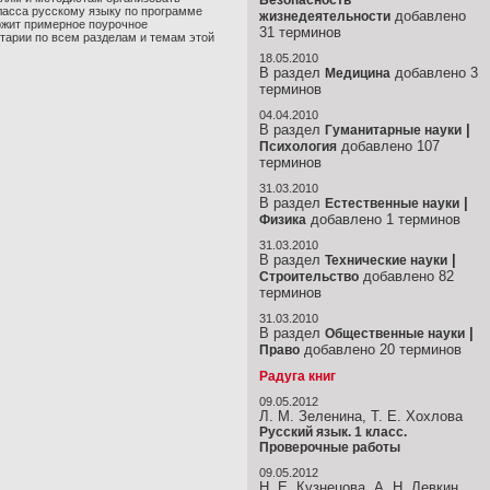
Безопасность
ласса русскому языку по программе
добавлено
жизнедеятельности
ержит примерное поурочное
31 терминов
тарии по всем разделам и темам этой
18.05.2010
В раздел
добавлено 3
Медицина
терминов
04.04.2010
В раздел
|
Гуманитарные науки
добавлено 107
Психология
терминов
31.03.2010
В раздел
|
Естественные науки
добавлено 1 терминов
Физика
31.03.2010
В раздел
|
Технические науки
добавлено 82
Строительство
терминов
31.03.2010
В раздел
|
Общественные науки
добавлено 20 терминов
Право
Радуга книг
09.05.2012
Л. М. Зеленина, Т. Е. Хохлова
Русский язык. 1 класс.
Проверочные работы
09.05.2012
Н. Е. Кузнецова, А. Н. Левкин