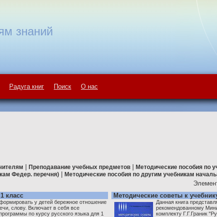
ям знаний
Радуга книг
Поиск
О нас
|
|
чителям
Преподавание учебных предметов
Методические пособия по 
|
икам Федер. перечня)
Методические пособия по другим учебникам начал
Элемент
1 класс
Методические советы к учебнику
формировать у детей бережное отношение
Данная книга представл
ечи, слову. Включает в себя все
рекомендованному Мини
рограммы по курсу русского языка для 1
комплекту Г.Г.Граник "Ру