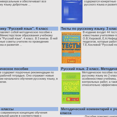
универсальным и обеспечивает все
содержатся конкретные 
му языку добротным ...
русского языка и развити
ику "Русский язык". 4 класс
Тесты по русскому языку. 3 клас
тавляет собой методическое пособие к
В издание входит 44 тес
Министерством образования учебному
известными учителями-п
к "Русский язык". 4 класс. В 3 книгах. В ней
О.В.Узоровой, Е.А.Нефед
тные советы учителю по проведению
педагогов, которые рабо
ка и развития ...
Т.Е.Хохловой "Русский язы
дическое пособие
Русский язык. 2 класс. Методич
е содержит поурочные рекомендации по
Методическое пособие по
 рабочей тетрадью. Оно отражает новые
русскому языку во 2 клас
ии начального обучения русскому языку, в
особенностями учебника, 
огии.
контрольных работ, а так
относительно эффективной
4 классы
Методический комментарий к уч
 современную концепцию обучения
класса
альной школе в соответствии с
Пособие поможет учите