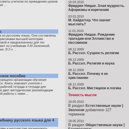
советы учителю по проведению уроков
10.03.2010
я ...
Фридрих Ницше. Злая мудрость.
Афоризмы и изречения
03.03.2010
М. Хайдеггер. Что значит
мыслить?
11.01.2010
с
Фридрих Ницше. Рождение
та по русскому языку. Они составлены
трагедии или Эллинство и
рактиками высшей категории
овой и предназначены для тех
пессимизм
тают по учебникам Л.М.Зелениной,
к. В 2-х ...
08.12.2009
Б. Рассел. Сущность религии
08.12.2009
Б. Рассел. Религия и наука
08.12.2009
Б. Рассел. Почему я не
еское пособие
христианин
священо организации обучения
се. Книга знакомит учителя с
08.12.2009
рабочей тетради и тетради для
Б. Рассел. Мистицизм и логика
же дает методические рекомендации
 работы с ними ...
Точность мысли
18.05.2010
В раздел
|
Естественные науки
добавлено 127
Экология
терминов
ебнику русского языка для 4
18.05.2010
В раздел
|
Общественные науки
лям и методистам организовать