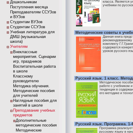
Дошкольникам
класса. Является 
учебники по русско
Поступления месяца
Преподавателям ССУЗов
и ВУЗов
Студентам ВУЗов
Студентам ССУЗов
Учебная литература для
Методические советы к учебн
ДМШ (музыкальная
Данная книга предс
рекомендованному 
школа)
комплекту Г.Г.Грани
Учителям
содержатся конкре
уроков русского язы
Внеклассные
мероприятия. Сценарии
игр, праздников
Воспитательная работа
в школе
Классному
Русский язык. 1 класс. Мето
руководителю
Методическое пособи
Методика обучения.
работе с учебником и
тенденции в содержан
Методические пособия
его методике и технол
для учителей
Наглядные пособия для
занятий в школе
Преподавание учебных
предметов
Дополнительные
Русский язык. Программа. 1-
методические пособия
Программа реализует
Методические
русскому языку в нач