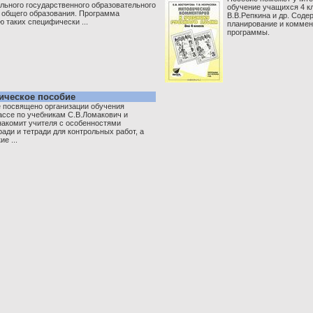
льного государственного образовательного
обучение учащихся 4 к
 общего образования. Программа
В.В.Репкина и др. Сод
 таких специфически ...
планирование и коммен
программы.
дическое пособие
 посвящено организации обучения
ассе по учебникам С.В.Ломакович и
знакомит учителя с особенностями
ради и тетради для контрольных работ, а
е ...