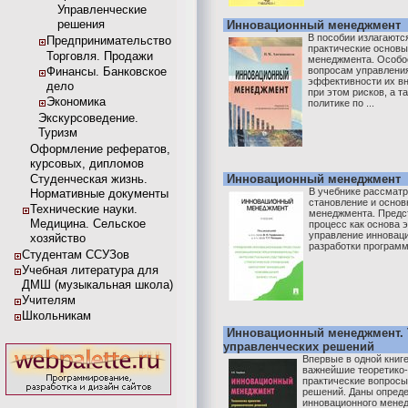
Управленческие
решения
Инновационный менеджмент
В пособии излагаютс
Предпринимательство
практические основы
Торговля. Продажи
менеджмента. Особо
Финансы. Банковское
вопросам управления
эффективности их в
дело
при этом рисков, а т
Экономика
политике по ...
Экскурсоведение.
Туризм
Оформление рефератов,
курсовых, дипломов
Студенческая жизнь.
Инновационный менеджмент
В учебнике рассматр
Нормативные документы
становление и основ
Технические науки.
менеджмента. Предс
Медицина. Сельское
процесс как основа 
управление инновац
хозяйство
разработки программ 
Студентам ССУЗов
Учебная литература для
ДМШ (музыкальная школа)
Учителям
Школьникам
Инновационный менеджмент. 
управленческих решений
Впервые в одной книг
важнейшие теоретико-
практические вопросы
решений. Даны опред
инновационного менед