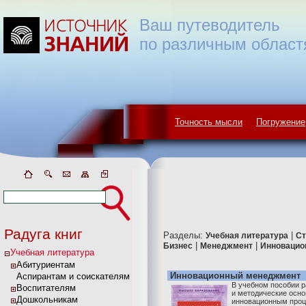
Ваш путеводитель
по различным област
Точность мысли
Погружение
Радуга книг
Разделы:
|
Учебная литература
Ст
|
|
Бизнес
Менеджмент
Инновацио
Учебная литература
Абитуриентам
Инновационный менеджмент
Аспирантам и соискателям
В учебном пособии 
Воспитателям
и методические осн
Дошкольникам
инновационным проц