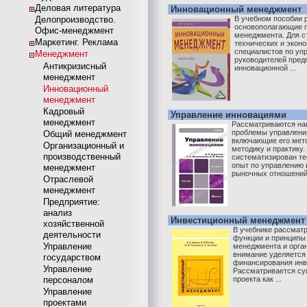
Деловая литература
Инновационный менеджмент
Делопроизводство.
В учебном пособии
основополагающие п
Офис-менеджмент
менеджмента. Для с
Маркетинг. Реклама
технических и эконо
специалистов по уп
Менеджмент
руководителей пред
Антикризисный
инновационной ...
менеджмент
Инновационный
менеджмент
Кадровый
Управление инновациями
менеджмент
Рассматриваются на
проблемы управлени
Общий менеджмент
включающие его мет
Организационный и
методику и практику
производственный
систематизирован те
опыт по управлению 
менеджмент
рыночных отношений. 
Отраслевой
менеджмент
Предприятие:
анализ
Инвестиционный менеджмент
хозяйственной
В учебнике рассматр
деятельности
функции и принципы
Управление
менеджмента и орга
внимание уделяется 
государством
финансирования инв
Управление
Рассматривается су
персоналом
проекта как ...
Управление
проектами