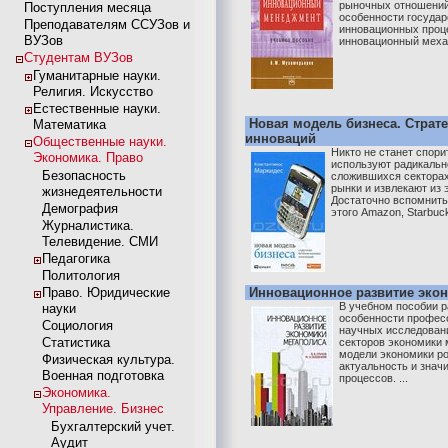
рыночных отношений
Поступления месяца
особенности государ
Преподавателям ССУЗов и
инновационных проц
ВУЗов
инновационный механ
Студентам ВУЗов
Гуманитарные науки.
Религия. Искусство
Естественные науки.
Новая модель бизнеса. Страт
Математика
инноваций
Общественные науки.
Никто не станет спори
Экономика. Право
используют радикальн
Безопасность
сложившихся секторах
рынки и извлекают из 
жизнедеятельности
Достаточно вспомнит
Демография
этого Amazon, Starbucks
Журналистика.
Телевидение. СМИ
Педагогика
Политология
Право. Юридические
Инновационное развитие эко
В учебном пособии 
науки
особенности профес
Социология
научных исследован
Статистика
секторов экономики 
модели экономики р
Физическая культура.
актуальность и зна
Военная подготовка
процессов. ...
Экономика.
Управление. Бизнес
Бухгалтерский учет.
Аудит