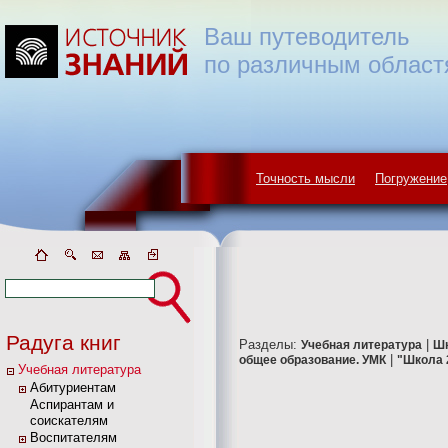
Ваш путеводитель
по различным област
Точность мысли
Погружение
Радуга книг
Разделы:
|
Учебная литература
Ш
|
общее образование. УМК
"Школа 
Учебная литература
Абитуриентам
Аспирантам и
соискателям
Воспитателям