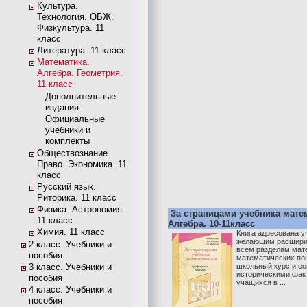
Культура.
Технология. ОБЖ.
Физкультура. 11
класс
Литература. 11 класс
Математика.
Алгебра. Геометрия.
11 класс
Дополнительные
издания
Официальные
учебники и
комплекты
Обществознание.
Право. Экономика. 11
класс
Русский язык.
Риторика. 11 класс
Физика. Астрономия.
За страницами учебника мате
11 класс
Алгебра. 10-11класс
Химия. 11 класс
Книга адресована 
желающим расширит
2 класс. Учебники и
всем разделам мат
пособия
математических пон
3 класс. Учебники и
школьный курс и с
историческими факт
пособия
учащихся в ...
4 класс. Учебники и
пособия