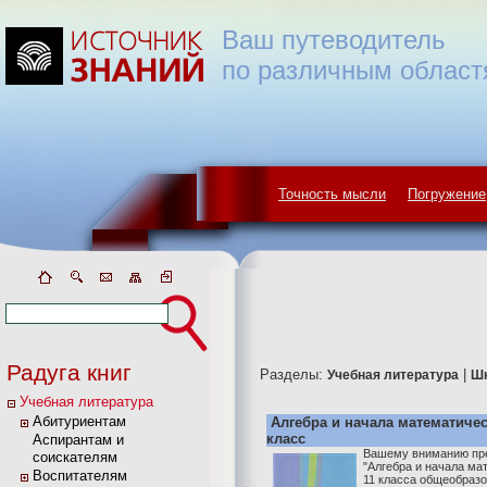
Ваш путеводитель
по различным област
Точность мысли
Погружение
Радуга книг
Разделы:
|
Учебная литература
Ш
Учебная литература
Абитуриентам
Алгебра и начала математичес
класс
Аспирантам и
Вашему вниманию пре
соискателям
"Алгебра и начала ма
Воспитателям
11 класса общеобраз