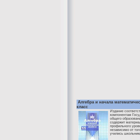
Алгебра и начала математичес
класс
Издание соответс
компонентам Госу
общего образован
содержит материал 
профильного уров
независимо от тог
учились школьники 