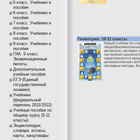
5 класс. Учебники и
пособия
6 класс. Учебники и
пособия
7 класс. Учебники и
пособия
8 класс. Учебники и
пособия
Геометрия. 10-11 классы
9 класс. Учебники и
Новый учебник по сте
общеобразовательных
пособия
авторскую, наглядно
ГИА. 9 класс.
построения школьного
характеризуется преж
Экзаменационные
аксиоматического мет
билеты
наглядные методы. Бо
Дополнительные
учебные пособия
ЕГЭ (Единый
государственный
экзамен)
Учебники
(федеральный
перечень 2011/2012)
Учебные пособия по
общему курсу (5-11
классы)
Энциклопедии,
словари, атласы,
карты, канцтовары