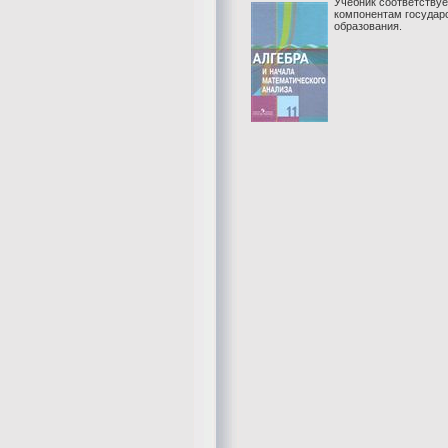
Учебник соответству
компонентам государ
образования.