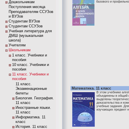
Дошкольникам
базового и профильно
Поступления месяца
Преподавателям ССУЗов
и ВУЗов
Студентам ВУЗов
Студентам ССУЗов
Учебная литература для
ДМШ (музыкальная
школа)
Учителям
Школьникам
1 класс. Учебники и
пособия
10 класс. Учебники и
пособия
11 класс. Учебники и
пособия
11 класс.
Математика. 11 класс
Экзаменационные
В этом учебнике алге
билеты
объединены в общий к
Биология. География.
выделены теоретичес
11 класс
доказательства и ком
учебные задания. Для
Иностранные языки.
изучающих предмет н
11 класс
Информатика. 11
класс
История. 11 класс