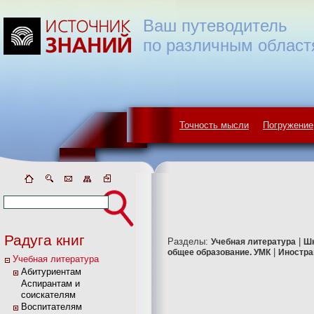
Ваш путеводитель
по различным област
Точность мысли
Погружение
Радуга книг
Разделы:
|
Учебная литература
Ш
|
общее образование. УМК
Иностра
Учебная литература
Абитуриентам
Аспирантам и
соискателям
Воспитателям