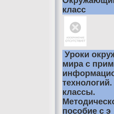
Окружающий
класс
Уроки окр
мира с при
информаци
технологий. 
классы.
Методическ
пособие с э