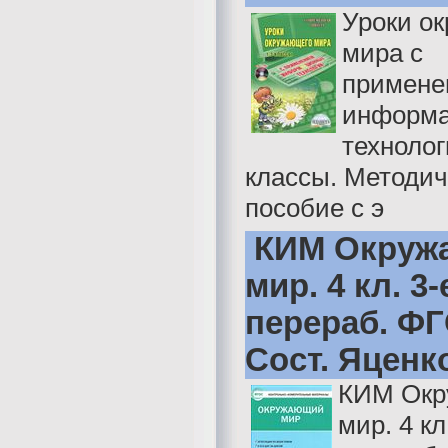
Уроки о
мира с
примене
информ
технолог
классы. Методич
пособие с э
КИМ Окруж
мир. 4 кл. 3-
перераб. ФГ
Сост. Яценк
КИМ Ок
мир. 4 кл