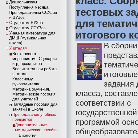
класс. Сбор
Дошкольникам
Поступления месяца
тестовых з
Преподавателям ССУЗов
и ВУЗов
для тематич
Студентам ВУЗов
Студентам ССУЗов
итогового к
Учебная литература для
ДМШ (музыкальная
школа)
В сборни
Учителям
предста
Внеклассные
мероприятия. Сценарии
тематиче
игр, праздников
Воспитательная работа
итоговые
в школе
Классному
задания 
руководителю
Методика обучения.
класса, составл
Методические пособия
для учителей
соответствии с
Наглядные пособия для
занятий в школе
государственной
Преподавание учебных
предметов
программой осн
Дополнительные
общеобразовате
методические пособия
Биология