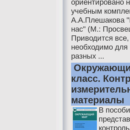
ориентировано н
учебным компле
А.А.Плешакова "
нас" (М.: Просве
Приводится все,
необходимо для
разных ...
Окружающий
класс. Конт
измеритель
материалы
В пособ
предста
контроль