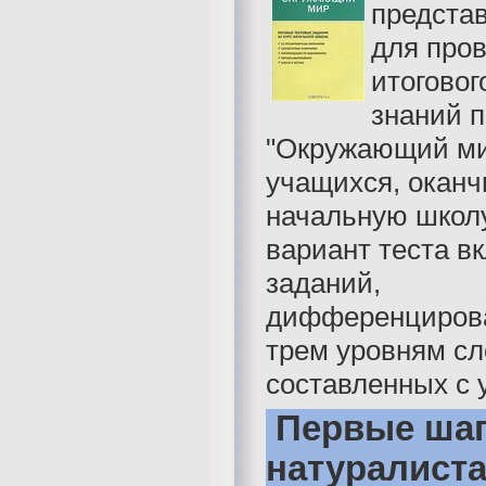
предста
для про
итоговог
знаний п
"Окружающий ми
учащихся, окан
начальную школ
вариант теста в
заданий,
дифференциров
трем уровням сл
составленных с у
Первые ша
натуралист