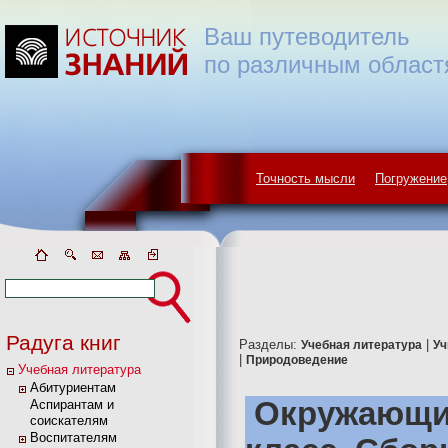
Ваш путеводитель
по различным област
Точность мысли
Погружение
Радуга книг
Разделы:
|
Учебная литература
Уч
|
Природоведение
Учебная литература
Абитуриентам
Окружающий
Аспирантам и
соискателям
Воспитателям