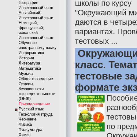
школы по курсу
География
Иностранный язык.
"Окружающий ми
Английский
Иностранный язык.
даются в четыре
Немецкий,
французский,
вариантах. Пров
испанский
Иностранный язык.
тестовых ...
Обучение
иностранному языку
Окружающий
Информатика
История
класс. Тема
Литература
Математика
тестовые за
Музыка
Обществоведение
Основы
формате эк
безопасности
жизнедеятельности
Пособие
(ОБЖ)
Природоведение
разнооб
Русский язык
Технология (труд).
тестовы
Черчение
по пред
Физика
Физкультура
Окружа
Химия