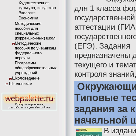
Художественная
для 1 класса фо
культура, искусство
Экология
государственной
Экономика
Методические
аттестации (ГИА
пособия для
специальных
государственног
(коррекционных) школ
Методические
(ЕГЭ). Задания
пособия по учебникам
федерального
предназначены 
перечня
текущего и тема
Программы
общеобразовательных
контроля знаний, 
учреждений
Школоведение
Окружающи
Школьникам
Типовые те
задания за 
начальной 
В издан