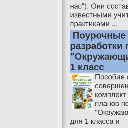
нас"). Они сост
известными учи
практиками ...
Поурочные
разработки 
"Окружающи
1 класс
Пособие 
совершен
комплект
планов по
"Окружаю
для 1 класса и