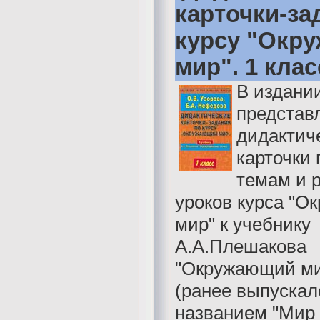
карточки-за
курсу "Окр
мир". 1 клас
В издани
представ
дидактич
карточки 
темам и 
уроков курса "
мир" к учебнику
А.А.Плешакова
"Окружающий мир
(ранее выпускал
названием "Мир 