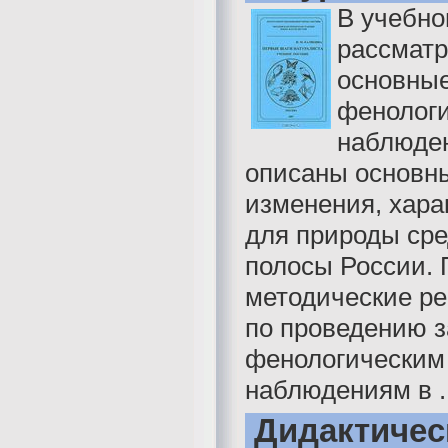
В учебно
рассмат
основные
фенолог
наблюде
описаны основн
изменения, хара
для природы ср
полосы России. 
методические р
по проведению з
фенологическим
наблюдениям в ..
Дидактичес