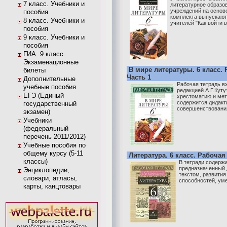
7 класс. Учебники и
литературное образо
учреждений на основе
пособия
комплекта выпускают
8 класс. Учебники и
учителей "Как войти в 
пособия
9 класс. Учебники и
пособия
ГИА. 9 класс.
Экзаменационные
В мире литературы. 6 класс. 
билеты
Часть 1
Дополнительные
Рабочая тетрадь в
учебные пособия
редакцией А.Г.Куту
ЕГЭ (Единый
хрестоматию и мет
содержится дидакт
государственный
совершенствования
экзамен)
Учебники
(федеральный
перечень 2011/2012)
Учебные пособия по
общему курсу (5-11
Литература. 6 класс. Рабочая 
классы)
В тетради содерж
предназначенный 
Энциклопедии,
текстом, развития
словари, атласы,
способностей, ум
карты, канцтовары