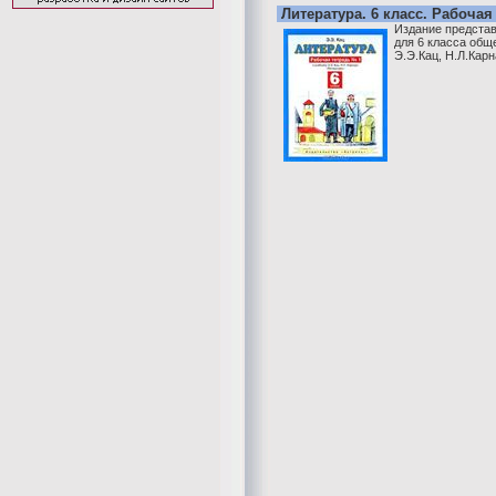
Литература. 6 класс. Рабочая
Издание представ
для 6 класса общ
Э.Э.Кац, Н.Л.Карн