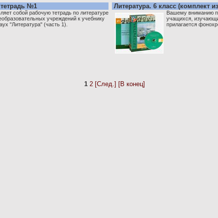
 тетрадь №1
Литература. 6 класс (комплект из
ляет собой рабочую тетрадь по литературе
Вашему вниманию пр
еобразовательных учреждений к учебнику
учащихся, изучающих
аух "Литература" (часть 1).
прилагается фонохр
1
2
[След.]
[В конец]