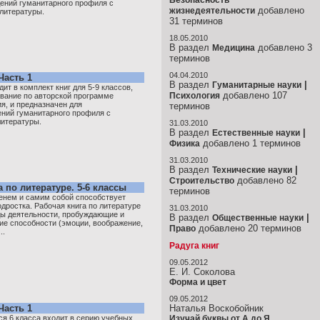
Безопасность
ений гуманитарного профиля с
добавлено
жизнедеятельности
литературы.
31 терминов
18.05.2010
В раздел
добавлено 3
Медицина
терминов
04.04.2010
Часть 1
В раздел
|
Гуманитарные науки
ит в комплект книг для 5-9 классов,
добавлено 107
Психология
вание по авторской программе
я, и предназначен для
терминов
ний гуманитарного профиля с
итературы.
31.03.2010
В раздел
|
Естественные науки
добавлено 1 терминов
Физика
31.03.2010
В раздел
|
Технические науки
добавлено 82
Строительство
 по литературе. 5-6 классы
терминов
менем и самим собой способствует
дростка. Рабочая книга по литературе
31.03.2010
ды деятельности, пробуждающие и
В раздел
|
Общественные науки
ие способности (эмоции, воображение,
добавлено 20 терминов
Право
..
Радуга книг
09.05.2012
Е. И. Соколова
Форма и цвет
09.05.2012
Часть 1
Наталья Воскобойник
я 6 класса входит в серию учебных
Изучай буквы от А до Я