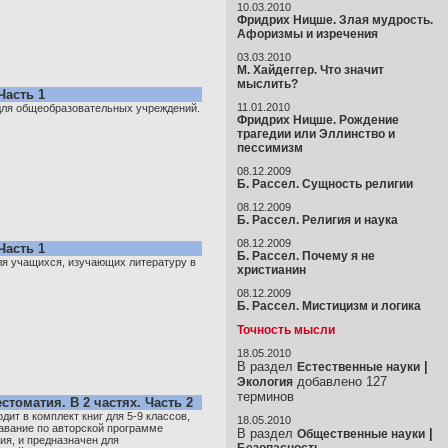
10.03.2010
Фридрих Ницше. Злая мудрость.
Афоризмы и изречения
03.03.2010
М. Хайдеггер. Что значит
мыслить?
Часть 1
11.01.2010
для общеобразовательных учреждений.
Фридрих Ницше. Рождение
трагедии или Эллинство и
пессимизм
08.12.2009
Б. Рассел. Сущность религии
08.12.2009
Б. Рассел. Религия и наука
08.12.2009
Часть 1
Б. Рассел. Почему я не
ля учащихся, изучающих литературу в
христианин
08.12.2009
Б. Рассел. Мистицизм и логика
Точность мысли
18.05.2010
В раздел
|
Естественные науки
добавлено 127
Экология
терминов
стоматия. В 2 частях. Часть 2
дит в комплект книг для 5-9 классов,
18.05.2010
вание по авторской программе
В раздел
|
Общественные науки
ия, и предназначен для