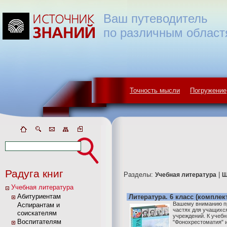
Ваш путеводитель
по различным област
Точность мысли
Погружение
Радуга книг
Разделы:
|
Учебная литература
Ш
Учебная литература
Абитуриентам
Литература. 6 класс (комплект
Вашему вниманию пр
Аспирантам и
частях для учащихс
соискателям
учреждений. К учеб
Воспитателям
"Фонохрестоматия" 