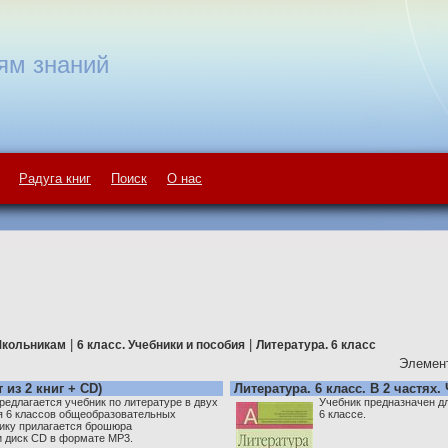
ям знаний
Радуга книг
Поиск
О нас
|
|
кольникам
6 класс. Учебники и пособия
Литература. 6 класс
Элемент
 из 2 книг + CD)
Литература. 6 класс. В 2 частях. 
едлагается учебник по литературе в двух
Учебник предназначен д
я 6 классов общеобразовательных
6 классе.
нику прилагается брошюра
и диск CD в формате MP3.