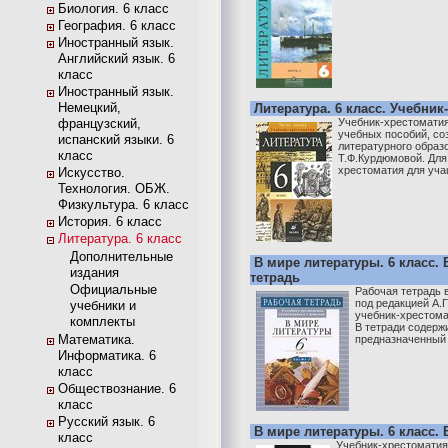
Биология. 6 класс
География. 6 класс
Иностранный язык.
Английский язык. 6
класс
Иностранный язык.
Немецкий,
Литература. 6 класс. Учебник-
французский,
Учебник-хрестоматия
учебных пособий, со
испанский языки. 6
литературного образо
класс
Т.Ф.Курдюмовой. Для
хрестоматия для уча
Искусство.
Технология. ОБЖ.
Физкультура. 6 класс
История. 6 класс
Литература. 6 класс
Дополнительные
В мире литературы. 6 класс. 
издания
тетрадь
Официальные
Рабочая тетрадь 
под редакцией А.Г
учебники и
учебник-хрестома
комплекты
В тетради содерж
Математика.
предназначенный 
Информатика. 6
класс
Обществознание. 6
класс
Русский язык. 6
В мире литературы. 6 класс. В
класс
Учебник-хрестоматия