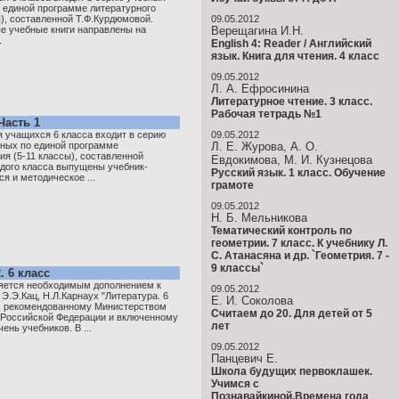
 единой программе литературного
ы), составленной Т.Ф.Курдюмовой.
09.05.2012
е учебные книги направлены на
Верещагина И.Н.
.
English 4: Reader / Английский
язык. Книга для чтения. 4 класс
09.05.2012
Л. А. Ефросинина
Литературное чтение. 3 класс.
Рабочая тетрадь №1
Часть 1
 учащихся 6 класса входит в серию
09.05.2012
нных по единой программе
Л. Е. Журова, А. О.
ия (5-11 классы), составленной
Евдокимова, М. И. Кузнецова
ждого класса выпущены учебник-
Русский язык. 1 класс. Обучение
я и методическое ...
грамоте
09.05.2012
Н. Б. Мельникова
Тематический контроль по
геометрии. 7 класс. К учебнику Л.
С. Атанасяна и др. `Геометрия. 7 -
9 классы`
. 6 класс
ляется необходимым дополнением к
09.05.2012
Э.Э.Кац, Н.Л.Карнаух "Литература. 6
Е. И. Соколова
х, рекомендованному Министерством
Считаем до 20. Для детей от 5
 Российской Федерации и включенному
лет
нь учебников. В ...
09.05.2012
Панцевич Е.
Школа будущих первоклашек.
Учимся с
Познавайкиной.Времена года