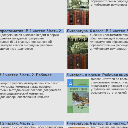
образовательных учрежд
углубленным изучением 
хрестоматия. В 2 частях. Часть 2
Литература. 6 класс. В 2 частях. 
 для учащихся 6 класса входит в серию
Учебник-хрестоматия вход
зданных по единой программе
обеспечивающий препода
вания (5-11 классы), составленной
литературного образовани
 каждого класса выпущены учебник-
образовательных учрежде
щихся и методическое ...
углубленным изучением л
В 2 частях. Часть 2. Рабочая
Читатель и время. Рабочая книга
Диалог читателя со вре
становлению личности по
входит в учебно-методический комплект
предлагает ученикам ви
.Кутузова. Комплект также содержит
углубляющие читательск
тию и методическое пособие для учителя.
осознание эстетической .
ится дидактический материал,
для совершенствования навыков ...
 2 частях. Часть 1
Литература. 6 класс. В 2 частях. 
 входит в серию пособий, обеспечивающих
Хрестоматия для учащихс