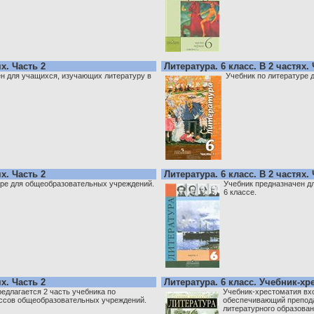
ях. Часть 2
Литература. 6 класс. В 2 частях. 
н для учащихся, изучающих литературу в
Учебник по литературе 
ях. Часть 2
Литература. 6 класс. В 2 частях. 
уре для общеобразовательных учреждений.
Учебник предназначен д
6 классе.
ях. Часть 2
Литература. 6 класс. Учебник-хре
длагается 2 часть учебника по
Учебник-хрестоматия вхо
ассов общеобразовательных учреждений.
обеспечивающий препода
литературного образован