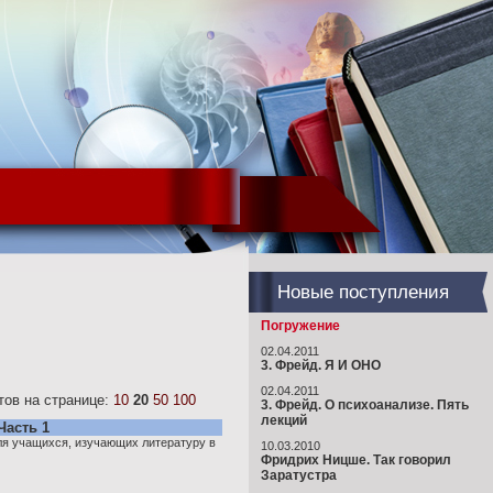
Новые поступления
Погружение
02.04.2011
3. Фрейд. Я И ОНО
02.04.2011
ов на странице:
10
20
50
100
3. Фрейд. О психоанализе. Пять
лекций
Часть 1
ля учащихся, изучающих литературу в
10.03.2010
Фридрих Ницше. Так говорил
Заратустра