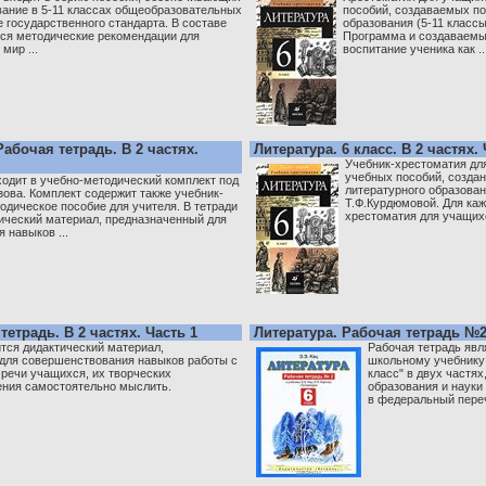
вание в 5-11 классах общеобразовательных
пособий, создаваемых по
 государственного стандарта. В составе
образования (5-11 класс
ся методические рекомендации для
Программа и создаваемы
мир ...
воспитание ученика как ..
Рабочая тетрадь. В 2 частях.
Литература. 6 класс. В 2 частях. 
Учебник-хрестоматия для
учебных пособий, созда
ходит в учебно-методический комплект под
литературного образован
зова. Комплект содержит также учебник-
Т.Ф.Курдюмовой. Для ка
одическое пособие для учителя. В тетради
хрестоматия для учащихс
ический материал, предназначенный для
 навыков ...
тетрадь. В 2 частях. Часть 1
Литература. Рабочая тетрадь №2
ится дидактический материал,
Рабочая тетрадь яв
для совершенствования навыков работы с
школьному учебнику 
 речи учащихся, их творческих
класс" в двух частя
ения самостоятельно мыслить.
образования и науки
в федеральный перече