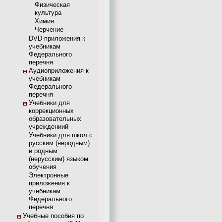
Физическая
культура
Химия
Черчение
DVD-приложения к
учебникам
Федерального
перечня
Аудиоприложения к
учебникам
Федерального
перечня
Учебники для
коррекционных
образовательных
учреждениий
Учебники для школ с
русским (неродным)
и родным
(нерусским) языком
обучения
Электронные
приложения к
учебникам
Федерального
перечня
Учебные пособия по