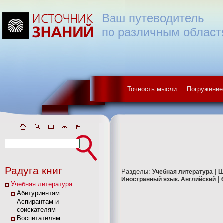
Ваш путеводитель
по различным област
Точность мысли
Погружение
Радуга книг
Разделы:
|
Учебная литература
Ш
|
Иностранный язык. Английский
Учебная литература
Абитуриентам
Аспирантам и
соискателям
Воспитателям