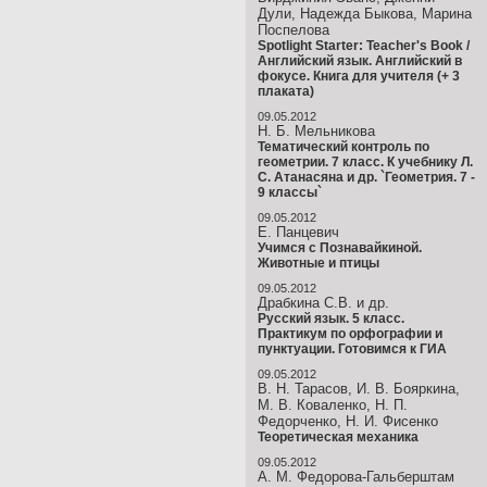
Дули, Надежда Быкова, Марина
Поспелова
Spotlight Starter: Teacher's Book /
Английский язык. Английский в
фокусе. Книга для учителя (+ 3
плаката)
09.05.2012
Н. Б. Мельникова
Тематический контроль по
геометрии. 7 класс. К учебнику Л.
С. Атанасяна и др. `Геометрия. 7 -
9 классы`
09.05.2012
Е. Панцевич
Учимся с Познавайкиной.
Животные и птицы
09.05.2012
Драбкина С.В. и др.
Русский язык. 5 класс.
Практикум по орфографии и
пунктуации. Готовимся к ГИА
09.05.2012
В. Н. Тарасов, И. В. Бояркина,
М. В. Коваленко, Н. П.
Федорченко, Н. И. Фисенко
Теоретическая механика
09.05.2012
А. М. Федорова-Гальберштам