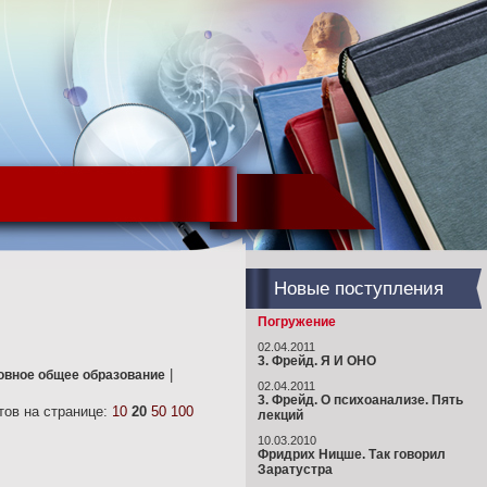
Новые поступления
Погружение
02.04.2011
3. Фрейд. Я И ОНО
|
новное общее образование
02.04.2011
3. Фрейд. О психоанализе. Пять
ов на странице:
10
20
50
100
лекций
10.03.2010
Фридрих Ницше. Так говорил
Заратустра