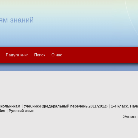
ям знаний
Радуга книг
Поиск
О нас
|
|
кольникам
Учебники (федеральный перечень 2011/2012)
1-4 класс. На
|
бия
Русский язык
Элемент