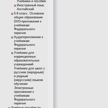
Учебники и пособия
Иностранный язык.
Английский
5-9 класс. Основное
общее образование
DVD-приложения к
учебникам
Федерального
перечня
Аудиоприложения к
учебникам
Федерального
перечня
Учебники для
коррекционных
образовательных
учреждениий
Учебники для школ с
русским (неродным)
и родным
(нерусским) языком
обучения
Электронные
приложения к
учебникам
Федерального
перечня
Учебные пособия по