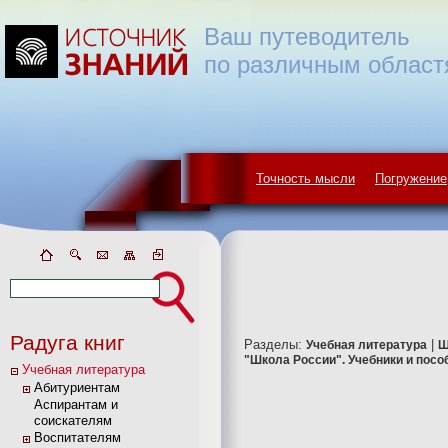
Ваш путеводитель
по различным област
Точность мысли
Погружение
Радуга книг
Разделы:
|
Учебная литература
Ш
"Школа России". Учебники и посо
Учебная литература
Абитуриентам
Аспирантам и
соискателям
Воспитателям