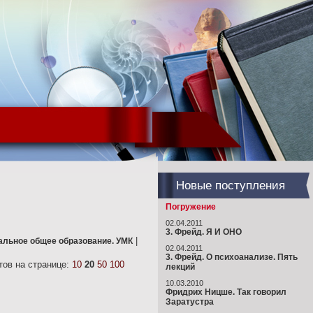
Новые поступления
Погружение
02.04.2011
3. Фрейд. Я И ОНО
|
чальное общее образование. УМК
02.04.2011
3. Фрейд. О психоанализе. Пять
ов на странице:
10
20
50
100
лекций
10.03.2010
Фридрих Ницше. Так говорил
Заратустра