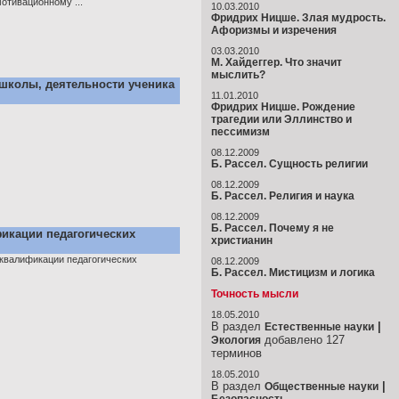
мотивационному ...
10.03.2010
Фридрих Ницше. Злая мудрость.
Афоризмы и изречения
03.03.2010
М. Хайдеггер. Что значит
мыслить?
школы, деятельности ученика
11.01.2010
Фридрих Ницше. Рождение
трагедии или Эллинство и
пессимизм
08.12.2009
Б. Рассел. Сущность религии
08.12.2009
Б. Рассел. Религия и наука
08.12.2009
Б. Рассел. Почему я не
икации педагогических
христианин
 квалификации педагогических
08.12.2009
Б. Рассел. Мистицизм и логика
Точность мысли
18.05.2010
В раздел
|
Естественные науки
добавлено 127
Экология
терминов
18.05.2010
В раздел
|
Общественные науки