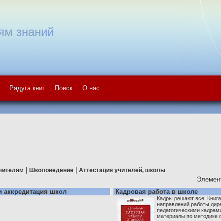
ям знаний
Радуга книг
Поиск
О нас
|
|
чителям
Школоведение
Аттестация учителей, школы
Элемент
и аккредитация школ
Кадровая работа в школе
Кадры решают все! Книг
направлений работы дире
педагогическими кадрами
материалы по методике 