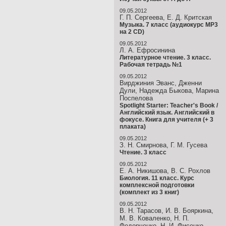
09.05.2012
Г. П. Сергеева, Е. Д. Критская
Музыка. 7 класс (аудиокурс MP3
на 2 CD)
09.05.2012
Л. А. Ефросинина
Литературное чтение. 3 класс.
Рабочая тетрадь №1
09.05.2012
Вирджиния Эванс, Дженни
Дули, Надежда Быкова, Марина
Поспелова
Spotlight Starter: Teacher's Book /
Английский язык. Английский в
фокусе. Книга для учителя (+ 3
плаката)
09.05.2012
З. Н. Смирнова, Г. М. Гусева
Чтение. 3 класс
09.05.2012
Е. А. Никишова, В. С. Рохлов
Биология. 11 класс. Курс
комплексной подготовки
(комплект из 3 книг)
09.05.2012
В. Н. Тарасов, И. В. Бояркина,
М. В. Коваленко, Н. П.
Федорченко, Н. И. Фисенко