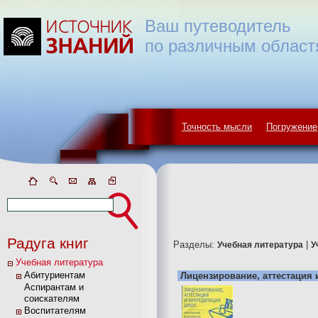
Ваш путеводитель
по различным област
Точность мысли
Погружение
Радуга книг
Разделы:
|
Учебная литература
У
Учебная литература
Абитуриентам
Лицензирование, аттестация 
Аспирантам и
соискателям
Воспитателям