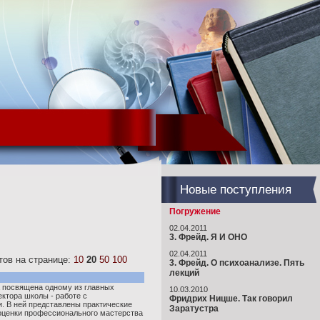
Новые поступления
Погружение
02.04.2011
3. Фрейд. Я И ОНО
02.04.2011
ов на странице:
10
20
50
100
3. Фрейд. О психоанализе. Пять
лекций
а посвящена одному из главных
10.03.2010
ктора школы - работе с
Фридрих Ницше. Так говорил
. В ней представлены практические
Заратустра
оценки профессионального мастерства