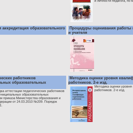
и личности педагога, по 
и аккредитация образовательного
Процедуры оценивания работы 
и учителя
ческих работников
Методика оценки уровня квалиф
льных образовательных
работников. 2-е изд.
Методика оценки уровня
работников. 2-е изд.
ка аттестации педагогических работников
униципальных образовательных
ии приказа Министерства образования и
дерации от 24.03.2010 №209. Порядок
1.