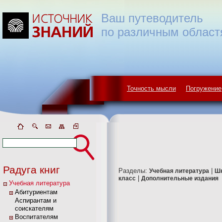
Ваш путеводитель
по различным област
Точность мысли
Погружение
Радуга книг
Разделы:
|
Учебная литература
Ш
|
класс
Дополнительные издания
Учебная литература
Абитуриентам
Аспирантам и
соискателям
Воспитателям