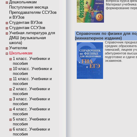
вопросы курса физ
Дошкольникам
Материал учебника
Поступления месяца
формирование первы
Преподавателям ССУЗов
и ВУЗов
Студентам ВУЗов
Студентам ССУЗов
Учебная литература для
Справочник по физике для по
ДМШ (музыкальная
(миниатюрное издание)
школа)
Справочник предназ
средних образовате
Учителям
гимназий, лицеев у
Школьникам
абитуриентов высши
подготовке и сдаче
1 класс. Учебники и
экзаменов.
пособия
10 класс. Учебники и
пособия
11 класс. Учебники и
пособия
2 класс. Учебники и
пособия
3 класс. Учебники и
пособия
4 класс. Учебники и
пособия
5 класс. Учебники и
пособия
6 класс. Учебники и
пособия