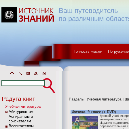
Ваш путеводитель
по различным област
Точность мысли
Погружение
Радуга книг
Разделы:
|
Учебная литература
Ш
Учебная литература
Абитуриентам
Физика. 9 класс (+ DVD)
Данный учебник пр
Аспирантам и
методических комп
соискателям
Издание подготовле
Воспитателям
образовательным с