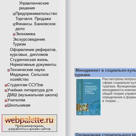
Управленческие
решения
Предпринимательство
Торговля. Продажи
Финансы. Банковское
дело
Экономика
Экскурсоведение.
Туризм
Оформление рефератов,
курсовых, дипломов
Студенческая жизнь.
Нормативные документы
Технические науки.
Менеджмент в социально-куль
Медицина. Сельское
туризме
хозяйство
Рассмотрены вопрос
сфере социально-кул
Студентам ССУЗов
туризма. Функционир
Учебная литература для
менеджмента компани
общей теории управл
ДМШ (музыкальная школа)
определения и форм
Учителям
в теории ...
Школьникам
Организация строительного п