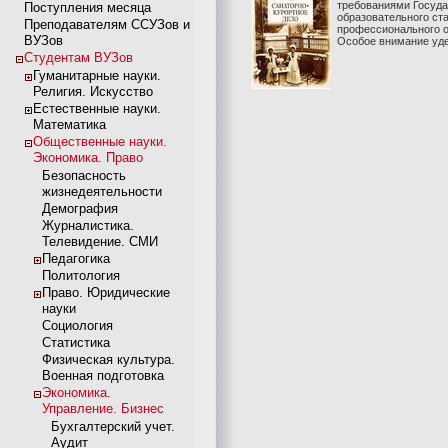
требованиями Госуда
Поступления месяца
образовательного ст
Преподавателям ССУЗов и
профессионального о
ВУЗов
Особое внимание удел
Студентам ВУЗов
Гуманитарные науки.
Религия. Искусство
Естественные науки.
Математика
Общественные науки.
Экономика. Право
Безопасность
жизнедеятельности
Демография
Журналистика.
Телевидение. СМИ
Педагогика
Политология
Право. Юридические
науки
Социология
Статистика
Физическая культура.
Военная подготовка
Экономика.
Управление. Бизнес
Бухгалтерский учет.
Аудит