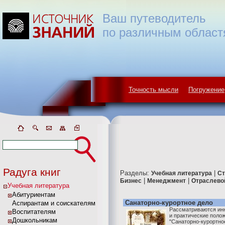
Ваш путеводитель
по различным област
Точность мысли
Погружение
Радуга книг
Разделы:
|
Учебная литература
Ст
|
|
Бизнес
Менеджмент
Отраслево
Учебная литература
Абитуриентам
Санаторно-курортное дело
Аспирантам и соискателям
Рассматриваются ин
Воспитателям
и практические поло
Дошкольникам
"Санаторно-курортно