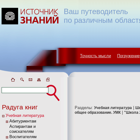
Ваш путеводитель
по различным област
Точность мысли
Погружение
Радуга книг
Разделы:
|
Учебная литература
Ш
|
общее образование. УМК
"Школа 
Учебная литература
Абитуриентам
Аспирантам и
соискателям
Воспитателям