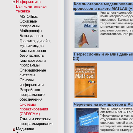
Информатика.
Компьютерное моделировани
Вычислительная
процессов в пакете MATLAB (+
техника
Книга посвящена об
MS Office.
компьютерного моде
процессов. Каждая г
Офисные
теоретический матер
программы
математических мет
Майкрософт
решении соответству
самостоятельного реш
Базы данных
Графика, дизайн,
мультимедиа
Компьютерная
Регрессионный анализ данных 
безопасность
CD)
Компьютеры и
программы
Операционные
системы
Основы
информатики
Разработка
программного
обеспечения
Системы
Черчение на компьютере в A
Книга предназначена
проектирования
системы AutoCAD в р
(CAD/CAM)
"Инженерная и компь
Языки и системы
студентами машинос
специальностей и ди
программирования
методические матер
Медицина.
чертежей по стандарт