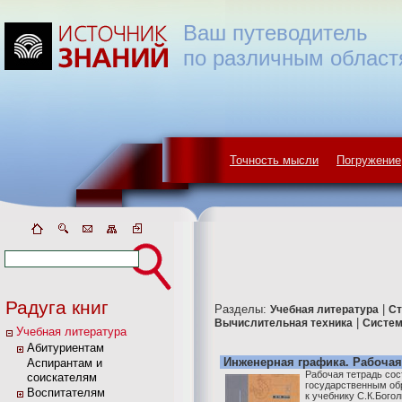
Ваш путеводитель
по различным област
Точность мысли
Погружение
Радуга книг
Разделы:
|
Учебная литература
Ст
|
Вычислительная техника
Систем
Учебная литература
Абитуриентам
Инженерная графика. Рабочая
Аспирантам и
Рабочая тетрадь сос
соискателям
государственным об
Воспитателям
к учебнику С.К.Бого