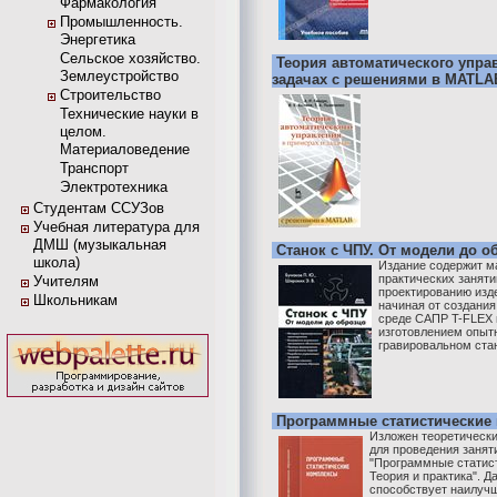
Фармакология
Промышленность.
Энергетика
Сельское хозяйство.
Теория автоматического упра
Землеустройство
задачах с решениями в MATLA
Строительство
Технические науки в
целом.
Материаловедение
Транспорт
Электротехника
Студентам ССУЗов
Учебная литература для
ДМШ (музыкальная
Станок с ЧПУ. От модели до о
школа)
Издание содержит м
практических заняти
Учителям
проектированию изд
Школьникам
начиная от создани
среде САПР T-FLEX 
изготовлением опытн
гравировальном станк
Программные статистические
Изложен теоретически
для проведения занят
"Программные статис
Теория и практика". Д
способствует наилуч