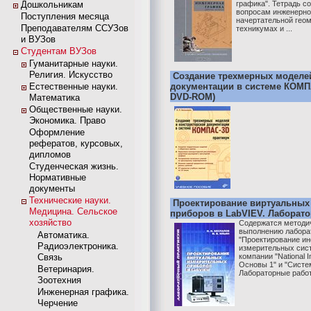
Дошкольникам
графика". Тетрадь с
вопросам инженерно
Поступления месяца
начертательной гео
Преподавателям ССУЗов
техникумах и ...
и ВУЗов
Студентам ВУЗов
Гуманитарные науки.
Религия. Искусство
Создание трехмерных моделей
Естественные науки.
документации в системе КОМПА
DVD-ROM)
Математика
Общественные науки.
Экономика. Право
Оформление
рефератов, курсовых,
дипломов
Студенческая жизнь.
Нормативные
документы
Технические науки.
Проектирование виртуальных
Медицина. Сельское
приборов в LabVIEV. Лаборат
хозяйство
Содержатся методич
выполнению лаборат
Автоматика.
"Проектирование и
Радиоэлектроника.
измерительных сист
Связь
компании "National 
Основы 1" и "Систе
Ветеринария.
Лабораторные работ
Зоотехния
Инженерная графика.
Черчение