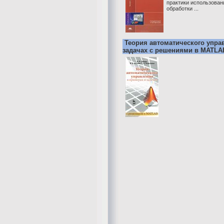
практики использован
обработки ...
Теория автоматического упра
задачах с решениями в MATLA