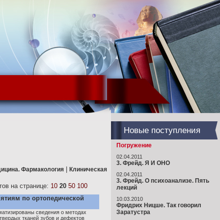
Новые поступления
Погружение
02.04.2011
3. Фрейд. Я И ОНО
|
ицина. Фармакология
Клиническая
02.04.2011
3. Фрейд. О психоанализе. Пять
ов на странице:
10
20
50
100
лекций
нятиям по ортопедической
10.03.2010
Фридрих Ницше. Так говорил
Заратустра
матизированы сведения о методах
твердых тканей зубов и дефектов