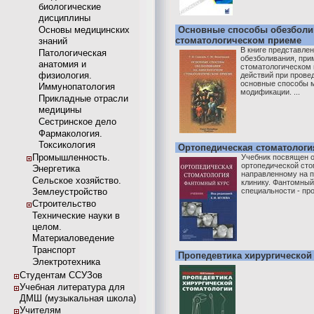
биологические
дисциплины
Основы медицинских
Основные способы обезболи
стоматологическом приеме
знаний
В книге представле
Патологическая
обезболивания, пр
анатомия и
стоматологическом
физиология.
действий при прове
основные способы м
Иммунопатология
модификации. ...
Прикладные отрасли
медицины
Сестринское дело
Фармакология.
Токсикология
Ортопедическая стоматологи
Промышленность.
Учебник посвящен о
ортопедической сто
Энергетика
направленному на п
Сельское хозяйство.
клинику. Фантомный
Землеустройство
специальности - про
Строительство
Технические науки в
целом.
Материаловедение
Транспорт
Пропедевтика хирургической
Электротехника
Студентам ССУЗов
Учебная литература для
ДМШ (музыкальная школа)
Учителям