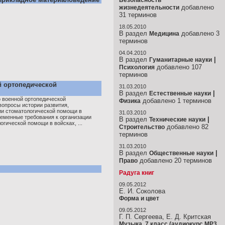
Безопасность
добавлено
жизнедеятельности
31 терминов
18.05.2010
В раздел
добавлено 3
Медицина
терминов
04.04.2010
В раздел
|
Гуманитарные науки
добавлено 107
Психология
терминов
й ортопедической
31.03.2010
В раздел
|
Естественные науки
о военной ортопедической
добавлено 1 терминов
Физика
опросы истории развития,
ии стоматологической помощи в
31.03.2010
еменные требования к организации
В раздел
|
Технические науки
гической помощи в войсках, ...
добавлено 82
Строительство
терминов
31.03.2010
В раздел
|
Общественные науки
добавлено 20 терминов
Право
Радуга книг
09.05.2012
Е. И. Соколова
Форма и цвет
09.05.2012
Г. П. Сергеева, Е. Д. Критская
Музыка. 7 класс (аудиокурс MP3