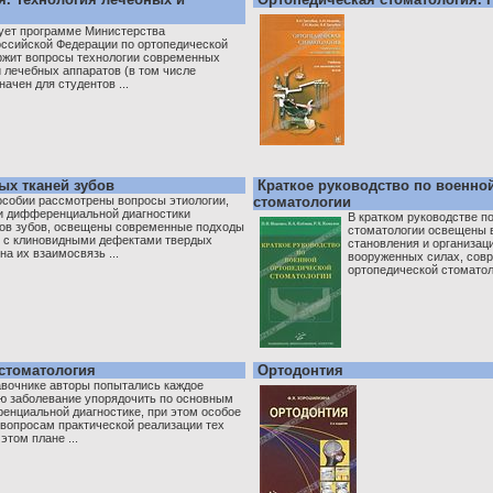
ует программе Министерства
ссийской Федерации по ортопедической
ржит вопросы технологии современных
 лечебных аппаратов (в том числе
начен для студентов ...
х тканей зубов
Краткое руководство по военно
особии рассмотрены вопросы этиологии,
стоматологии
 и дифференциальной диагностики
В кратком руководстве п
ов зубов, освещены современные подходы
стоматологии освещены в
в с клиновидными дефектами твердых
становления и организац
на их взаимосвязь ...
вооруженных силах, совр
ортопедической стоматоло
 стоматология
Ортодонтия
вочнике авторы попытались каждое
ю заболевание упорядочить по основным
нциальной диагностике, при этом особое
вопросам практической реализации тех
этом плане ...