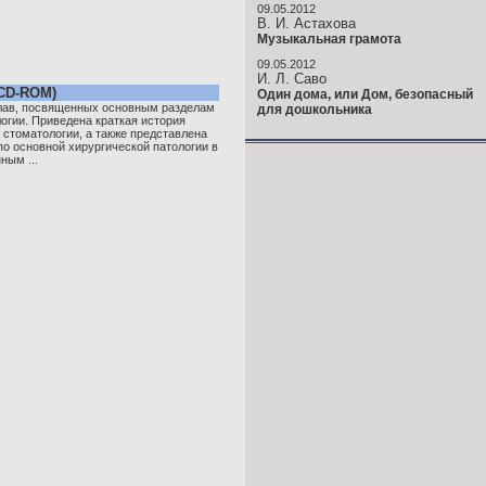
09.05.2012
В. И. Астахова
Музыкальная грамота
09.05.2012
И. Л. Саво
 CD-ROM)
Один дома, или Дом, безопасный
глав, посвященных основным разделам
для дошкольника
огии. Приведена краткая история
 стоматологии, а также представлена
о основной хирургической патологии в
ным ...