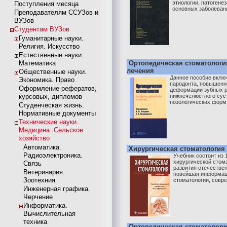
этиологии, патогенез
Поступления месяца
основных заболеваний
Преподавателям ССУЗов и
ВУЗов
Студентам ВУЗов
Гуманитарные науки.
Религия. Искусство
Естественные науки.
Математика
Ортопедическая стоматологи
лечения
Общественные науки.
Данное пособие включ
Экономика. Право
пародонта, повышенно
Оформление рефератов,
деформации зубных р
курсовых, дипломов
нижнечелюстного сус
нозологических форм 
Студенческая жизнь.
Нормативные документы
Технические науки.
Медицина. Сельское
хозяйство
Автоматика.
Хирургическая стоматология
Радиоэлектроника.
Учебник состоит из
хирургической стом
Связь
развития отечествен
Ветеринария.
новейшая информаци
Зоотехния
стоматологии, совре
Инженерная графика.
Черчение
Информатика.
Вычислительная
техника
Ортопедическая стоматологи