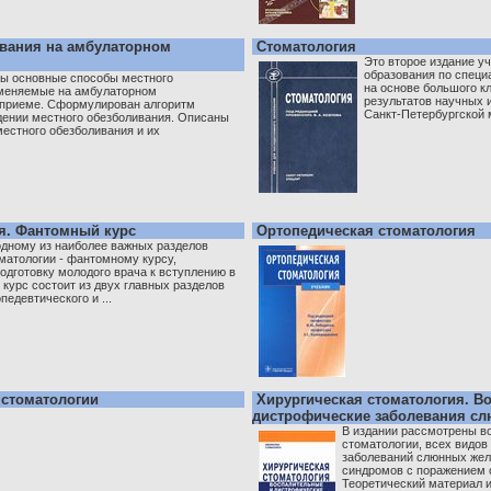
вания на амбулаторном
Стоматология
Это второе издание у
образования по специ
ны основные способы местного
на основе большого кл
именяемые на амбулаторном
результатов научных 
 приеме. Сформулирован алгоритм
Санкт-Петербургской 
дении местного обезболивания. Описаны
естного обезболивания и их
я. Фантомный курс
Ортопедическая стоматология
дному из наиболее важных разделов
матологии - фантомному курсу,
одготовку молодого врача к вступлению в
 курс состоит из двух главных разделов
педевтического и ...
 стоматологии
Хирургическая стоматология. В
дистрофические заболевания сл
В издании рассмотрены в
стоматологии, всех видо
заболеваний слюнных жел
синдромов с поражением 
Теоретический материал и