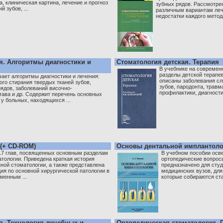
а, клиническая картина, лечение и прогноз
зубных рядов. Рассмотрен
 зубов, ...
различным вариантам леч
недостатки каждого метода.
я. Алгоритмы диагностики и
Стоматология детская. Терапия
В учебнике на современ
разделы детской терапе
ает алгоритмы диагностики и лечения:
описаны заболевания сл
го стирания твердых тканей зубов,
зубов, пародонта, трав
ядов, заболеваний височно-
профилактики, диагностик
тава и др. Содержит перечень основных
у больных, находящихся ...
 (+ CD-ROM)
Основы дентальной имплантоло
 17 глав, посвященных основным разделам
В учебном пособии осв
атологии. Приведена краткая история
ортопедические вопрос
ной стоматологии, а также представлена
предназначено для сту
я по основной хирургической патологии в
медицинских вузов, для
менным ...
которые собираются стат
я. Технология лечебных и
Ортопедическая стоматология. 