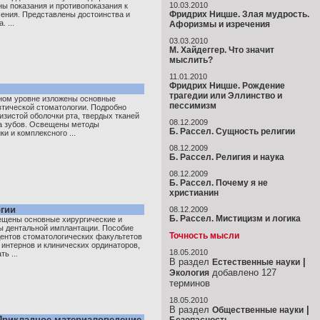
10.03.2010
ы показания и противопоказания к
Фридрих Ницше. Злая мудрость.
ения. Представлены достоинства и
 ...
Афоризмы и изречения
03.03.2010
М. Хайдеггер. Что значит
мыслить?
11.01.2010
Фридрих Ницше. Рождение
трагедии или Эллинство и
ном уровне изложены основные
пессимизм
втической стоматологии. Подробно
изистой оболочки рта, твердых тканей
08.12.2009
ма зубов. Освещены методы
Б. Рассел. Сущность религии
и и комплексного ...
08.12.2009
Б. Рассел. Религия и наука
08.12.2009
Б. Рассел. Почему я не
христианин
гии
08.12.2009
Б. Рассел. Мистицизм и логика
ещены основные хирургические и
ы дентальной имплантации. Пособие
Точность мысли
дентов стоматологических факультетов
 интернов и клинических ординаторов,
18.05.2010
ь ...
В раздел
|
Естественные науки
добавлено 127
Экология
терминов
18.05.2010
В раздел
|
Общественные науки
Прикладное материаловедение