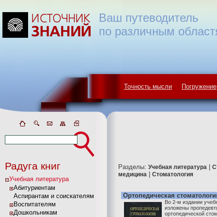
Ваш путеводитель
по различным област
Точность мысли
Погружение
Радуга книг
Разделы:
|
Учебная литература
С
|
медицина
Стоматология
Учебная литература
Абитуриентам
Ортопедическая стоматологи
Аспирантам и соискателям
Во 2-м издании учеб
Воспитателям
изложены пропедевт
Дошкольникам
ортопедической сто