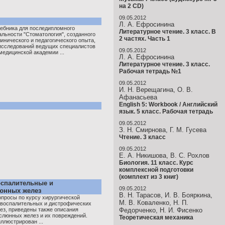
на 2 CD)
09.05.2012
Л. А. Ефросинина
чебника для последипломного
Литературное чтение. 3 класс. В
альности "Стоматология", созданного
2 частях. Часть 1
инического и педагогического опыта,
исследований ведущих специалистов
09.05.2012
медицинской академии ...
Л. А. Ефросинина
Литературное чтение. 3 класс.
Рабочая тетрадь №1
09.05.2012
И. Н. Верещагина, О. В.
Афанасьева
English 5: Workbook / Английский
язык. 5 класс. Рабочая тетрадь
09.05.2012
З. Н. Смирнова, Г. М. Гусева
Чтение. 3 класс
09.05.2012
Е. А. Никишова, В. С. Рохлов
Биология. 11 класс. Курс
комплексной подготовки
(комплект из 3 книг)
оспалительные и
09.05.2012
юнных желез
В. Н. Тарасов, И. В. Бояркина,
опросы по курсу хирургической
М. В. Коваленко, Н. П.
в воспалительных и дистрофических
ез, приведены также описания
Федорченко, Н. И. Фисенко
слюнных желез и их повреждений.
Теоретическая механика
ллюстрирован ...