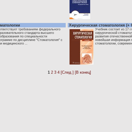
оматологии
Хирургическая стоматология (+
ответствует требованиям федерального
Учебник состоит из 17 
бразовательного стандарта высшего
хирургической стоматол
образования по специальности
развития отечественной
ограмме по дисциплине "Стоматология" с
новейшая информация п
 медицинского ...
стоматологии, современ
1
2
3
4
[След.]
[В конец]