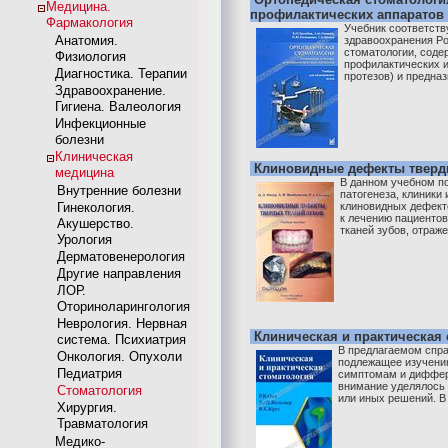
Медицина.
профилактических аппаратов
Фармакология
Учебник соответств
Анатомия.
здравоохранения Ро
стоматологии, соде
Физиология
профилактических и
Диагностика. Терапии
протезов) и предназ
Здравоохранение.
Гигиена. Валеология
Инфекционные
болезни
Клиническая
Клиновидные дефекты тверды
медицина
В данном учебном п
Внутренние болезни
патогенеза, клиники
Гинекология.
клиновидных дефект
к лечению пациенто
Акушерство.
тканей зубов, отраже
Урология
Дерматовенерология
Другие направления
ЛОР.
Оториноларингология
Неврология. Нервная
Клиническая и практическая
система. Психиатрия
В предлагаемом спра
Онкология. Опухоли
подлежащее изучени
Педиатрия
симптомам и диффере
внимание уделялось 
Стоматология
или иных решений. В 
Хирургия.
Травматология
Медико-