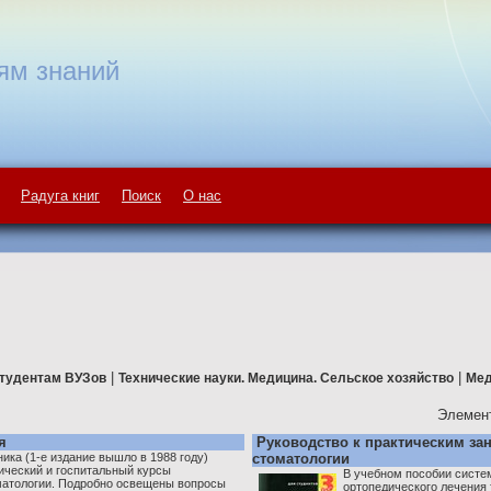
ям знаний
Радуга книг
Поиск
О нас
|
|
тудентам ВУЗов
Технические науки. Медицина. Сельское хозяйство
Мед
Элемент
я
Руководство к практическим за
ника (1-е издание вышло в 1988 году)
стоматологии
ический и госпитальный курсы
В учебном пособии систе
матологии. Подробно освещены вопросы
ортопедического лечения 