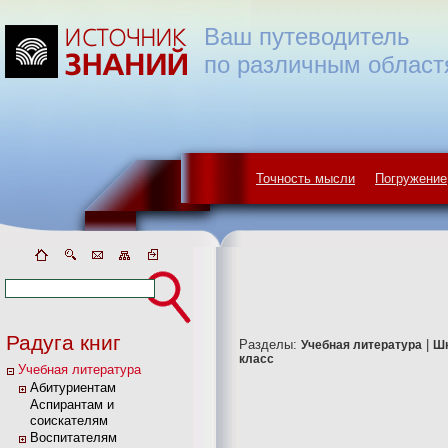
Ваш путеводитель
по различным област
Точность мысли
Погружение
Радуга книг
Разделы:
|
Учебная литература
Ш
класс
Учебная литература
Абитуриентам
Аспирантам и
соискателям
Воспитателям