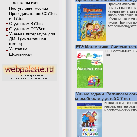
дошкольников
Прописи для успе
помогут развить м
Поступления месяца
научить печатать 
Преподавателям ССУЗов
математические з
и ВУЗов
обучения дети усв
числа. Прописи по
Студентам ВУЗов
лет рекомендуются 
Студентам ССУЗов
Учебная литература для
ДМШ (музыкальная
школа)
ЕГЭ Математика. Система тесто
Учителям
ЕГЭ Математика. Си
Школьникам
лет.
Умные задачи. Развиваем лог
способности у детей 5-7 лет
Веселые и интересны
направлены на разви
математических спос