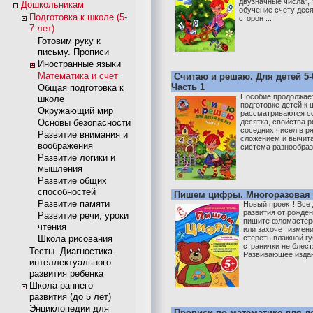
двузначные числа", 
Дошкольникам
обучение счету деся
Подготовка к школе (5-
сторон ...
7 лет)
Готовим руку к
письму. Прописи
Иностранные языки
Математика и счет
Считаю и решаю. Для детей 5-6
Часть 1
Общая подготовка к
Пособие продолжает
школе
подготовке детей к 
Окружающий мир
рассматриваются со
Основы безопасности
десятка, свойства 
соседних чисел в р
Развитие внимания и
сложением и вычит
воображения
система разнообразн
Развитие логики и
мышления
Развитие общих
способностей
Пишем цифры. Многоразовая 
Развитие памяти
Новый проект! Все
развития от рожден
Развитие речи, уроки
пишите фломастер
чтения
или захочет измени
Школа рисования
стереть влажной гу
странички не блест
Тесты. Диагностика
Развивающее издани
интеллектуального
развития ребенка
Школа раннего
развития (до 5 лет)
Энциклопедии для
Прописи по математике для де