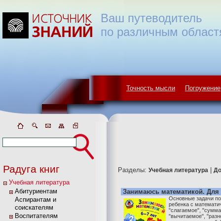
Ваш путеводитель
по различным област
Точность мысли
Погружение
Радуга книг
Разделы:
|
Учебная литература
До
Учебная литература
Абитуриентам
Занимаюсь математикой. Для д
Основные задачи по
Аспирантам и
ребенка с математи
соискателям
"слагаемое", "сумма
Воспитателям
"вычитаемое", "разн