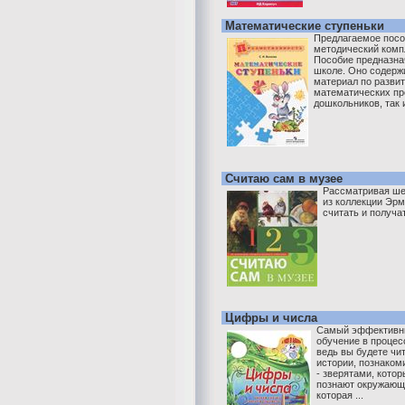
Математические ступеньки
Предлагаемое посо
методический комп
Пособие предназнач
школе. Оно содерж
материал по разви
математических пр
дошкольников, так и 
Считаю сам в музее
Рассматривая ше
из коллекции Эрм
считать и получа
Цифры и числа
Самый эффективны
обучение в процесс
ведь вы будете чи
истории, познаком
- зверятами, котор
познают окружающе
которая ...