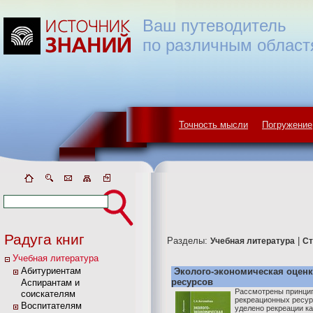
Ваш путеводитель
по различным област
Точность мысли
Погружение
Радуга книг
Разделы:
|
Учебная литература
Ст
Учебная литература
Абитуриентам
Эколого-экономическая оцен
ресурсов
Аспирантам и
Рассмотрены принцип
соискателям
рекреационных ресур
Воспитателям
уделено рекреации к