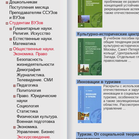
Дошкольникам
проблемам ее развити
концепцией устойчиво
Поступления месяца
рекреационным аспек
Преподавателям ССУЗов
также отечественному 
и ВУЗов
Студентам ВУЗов
Гуманитарные науки.
Религия. Искусство
Культурно-исторические цент
Естественные науки.
В учебном пособии пр
общие тенденции раз
Математика
культурно-историческ
Общественные науки.
Москвы, Санкт-Петерб
кольца", Центральной
Экономика. Право
Запада. Отдельные г
Безопасность
православным ...
жизнедеятельности
Демография
Журналистика.
Телевидение. СМИ
Инновации в туризме
Педагогика
Раскрыты с использо
отечественных и зар
Политология
инновации в социальн
Право. Юридические
туризме, особенности
науки
а также эволюционные
областях. Рассмотре
Социология
управление ...
Статистика
Физическая культура.
Военная подготовка
Экономика.
Управление. Бизнес
Туризм. От социальной теории
Экскурсоведение.
управления