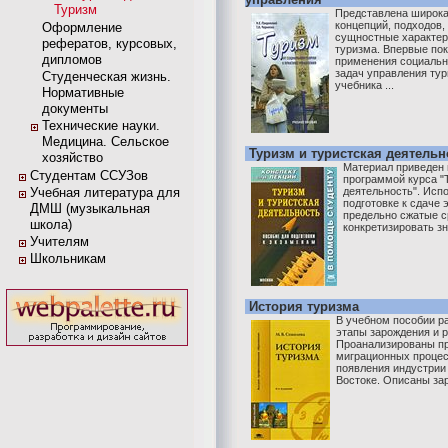
Туризм
Представлена широка
концепций, подходов
Оформление
сущностные характер
рефератов, курсовых,
туризма. Впервые по
дипломов
применения социальн
задач управления тур
Студенческая жизнь.
учебника ...
Нормативные
документы
Технические науки.
Медицина. Сельское
Туризм и туристская деятельн
хозяйство
Материал приведен 
Студентам ССУЗов
программой курса "
Учебная литература для
деятельность". Исп
подготовке к сдаче 
ДМШ (музыкальная
предельно сжатые с
школа)
конкретизировать зн
Учителям
Школьникам
История туризма
В учебном пособии р
этапы зарождения и р
Проанализированы п
миграционных процес
появления индустрии
Востоке. Описаны зар