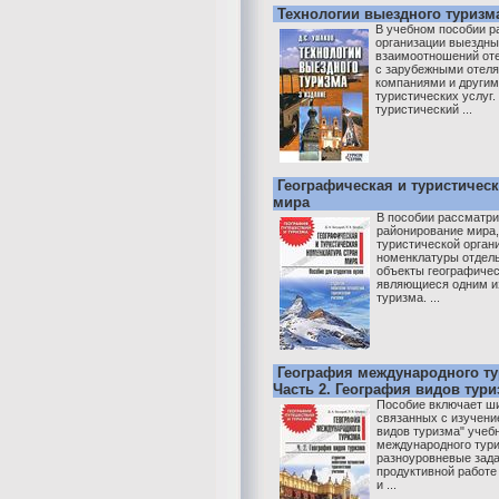
Технологии выездного туризм
В учебном пособии р
организации выездны
взаимоотношений от
с зарубежными отел
компаниями и други
туристических услуг.
туристический ...
Географическая и туристичес
мира
В пособии рассматри
районирование мира,
туристической орга
номенклатуры отдель
объекты географичес
являющиеся одним и
туризма. ...
География международного тур
Часть 2. География видов тури
Пособие включает ши
связанных с изучени
видов туризма" учеб
международного тури
разноуровневые зад
продуктивной работе
и ...