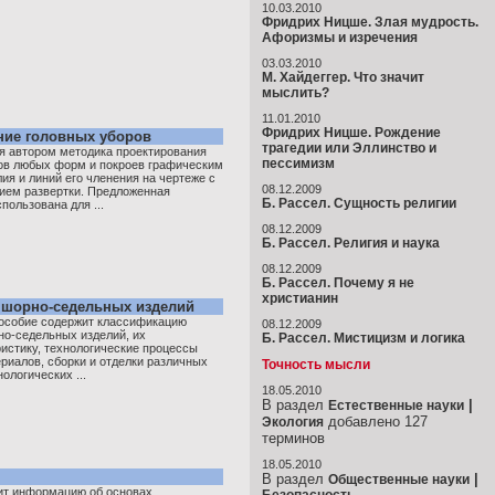
10.03.2010
Фридрих Ницше. Злая мудрость.
Афоризмы и изречения
03.03.2010
М. Хайдеггер. Что значит
мыслить?
11.01.2010
Фридрих Ницше. Рождение
ние головных уборов
трагедии или Эллинство и
я автором методика проектирования
пессимизм
ов любых форм и покроев графическим
ия и линий его членения на чертеже с
08.12.2009
ием развертки. Предложенная
Б. Рассел. Сущность религии
пользована для ...
08.12.2009
Б. Рассел. Религия и наука
08.12.2009
Б. Рассел. Почему я не
христианин
 шорно-седельных изделий
особие содержит классификацию
08.12.2009
но-седельных изделий, их
Б. Рассел. Мистицизм и логика
истику, технологические процессы
ериалов, сборки и отделки различных
Точность мысли
ологических ...
18.05.2010
В раздел
|
Естественные науки
добавлено 127
Экология
терминов
18.05.2010
В раздел
|
Общественные науки
ит информацию об основах