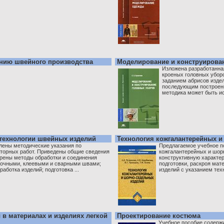
нию швейного производства
Моделирование и конструирова
Изложена разработанна
кроеных головных убор
заданием абрисов издел
последующим построен
методика может быть ис
технологии швейных изделий
Технология кожгалантерейных и
лены методические указания по
Предлагаемое учебное п
торных работ. Приведены общие сведения
кожгалантерейных и шор
рены методы обработки и соединения
конструктивную характер
точными, клеевыми и сварными швами;
подготовки, раскроя мат
аботка изделий; подготовка ...
изделий с указанием техн
в материалах и изделиях легкой
Проектирование костюма
Учебное пособие содерж