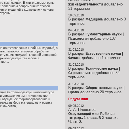
Безопасность
 о композиции. В книге рассмотрены
добавлено
жизнедеятельности
 с описанием современных стилей
31 терминов
нения моделей в коллекцию и основы
трены ...
18.05.2010
В раздел
добавлено 3
Медицина
терминов
04.04.2010
В раздел
|
Гуманитарные науки
добавлено 107
Психология
терминов
я об изготовлении швейных изделий, о
31.03.2010
тах, влажно-тепловой обработке
В раздел
|
Естественные науки
ектующих модулей, клеевой и сварной
добавлено 1 терминов
Физика
рхней одежды, так и белья.
ие ...
31.03.2010
В раздел
|
Технические науки
добавлено 82
Строительство
терминов
31.03.2010
В раздел
|
Общественные науки
добавлено 20 терминов
Право
ция бытовой одежды, номенклатура
 и управление им, гигиенические
Радуга книг
и одежде, ее формообразование и
одика выбора материалов и оценка
09.05.2012
 качества, ...
А. А. Плешаков
Окружающий мир. Рабочая
тетрадь. 1 класс. В 2 частях.
Часть 2.
09.05.2012