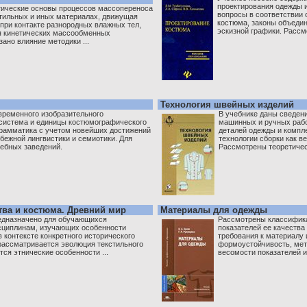
проектирования одежды и
ические основы процессов массопереноса
вопросы в соответствии
тильных и иных материалах, движущая
костюма, законы объеди
при контакте разнородных влажных тел,
эскизной графики. Рассмо
я кинетических массообменных
зано влияние методики ...
Технология швейных изделий
ременного изобразительного
В учебнике даны сведени
 система и единицы костюмографического
машинных и ручных рабо
грамматика с учетом новейших достижений
деталей одежды и компл
бежной лингвистики и семиотики. Для
технологии сборки как ве
ебных заведений.
Рассмотрены теоретическ
тва и костюма. Древний мир
Материалы для одежды
едназначено для обучающихся
Рассмотрены классифика
циплинам, изучающих особенности
показателей ее качества
в контексте конкретного исторического
требования к материалу 
 рассматривается эволюция текстильного
формоустойчивость, мет
ся этнические особенности ...
весомости показателей их