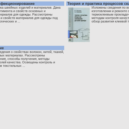
нфекционирование
Теория и практика процессов с
ка швейных изделий и материалов. Дана
Изложены сведения по в
ртимента и свойств основных и
изготовлении и ремонте 
ериалов для одежды. Рассмотрены
термоклеевым прокладо
 и свойств материалов для одежды под
методам контроля качест
гических и ...
обзор развития клеевой те
ие
дения о свойствах волокон, нитей, тканей,
ных материалах. Рассмотрены
ения, способы получения, методы
елей качества. Освещены контроль и
 текстильных ...