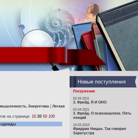
Новые поступления
Погружение
02.04.2011
3. Фрейд. Я И ОНО
|
мышленность. Энергетика
Легкая
02.04.2011
3. Фрейд. О психоанализе. Пять
ов на странице:
10
20
50
100
лекций
 одежды
10.03.2010
Фридрих Ницше. Так говорил
Заратустра