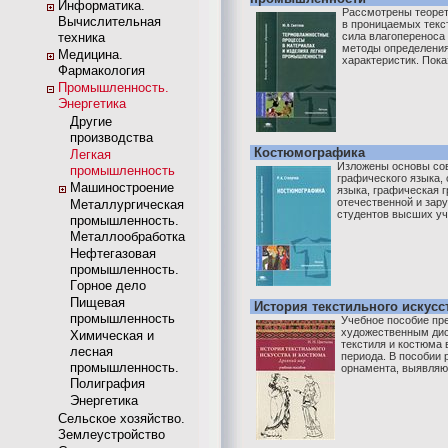
Информатика.
Рассмотрены теорет
Вычислительная
в проницаемых текс
техника
сила влагопереноса 
методы определени
Медицина.
характеристик. Пока
Фармакология
Промышленность.
Энергетика
Другие
производства
Костюмографика
Легкая
Изложены основы сов
промышленность
графического языка,
Машиностроение
языка, графическая 
отечественной и зару
Металлургическая
студентов высших уч
промышленность.
Металлообработка
Нефтегазовая
промышленность.
Горное дело
Пищевая
История текстильного искусс
промышленность
Учебное пособие пр
художественным дис
Химическая и
текстиля и костюма 
лесная
периода. В пособии
промышленность.
орнамента, выявляют
Полиграфия
Энергетика
Сельское хозяйство.
Землеустройство