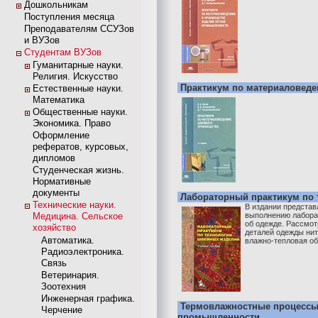
Дошкольникам
Поступления месяца
Преподавателям ССУЗов
и ВУЗов
Студентам ВУЗов
Гуманитарные науки.
Религия. Искусство
Практикум по материаловеде
Естественные науки.
Математика
Общественные науки.
Экономика. Право
Оформление
рефератов, курсовых,
дипломов
Студенческая жизнь.
Нормативные
документы
Лабораторный практикум по 
Технические науки.
В издании представ
Медицина. Сельское
выполнению лабора
об одежде. Рассмот
хозяйство
деталей одежды ни
Автоматика.
влажно-тепловая обр
Радиоэлектроника.
Связь
Ветеринария.
Зоотехния
Инженерная графика.
Термовлажностные процессы 
Черчение
промышленности