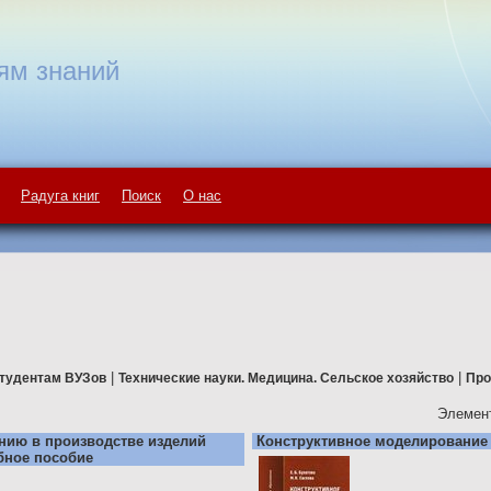
ям знаний
Радуга книг
Поиск
О нас
|
|
тудентам ВУЗов
Технические науки. Медицина. Сельское хозяйство
Про
Элемент
нию в производстве изделий
Конструктивное моделирование
бное пособие