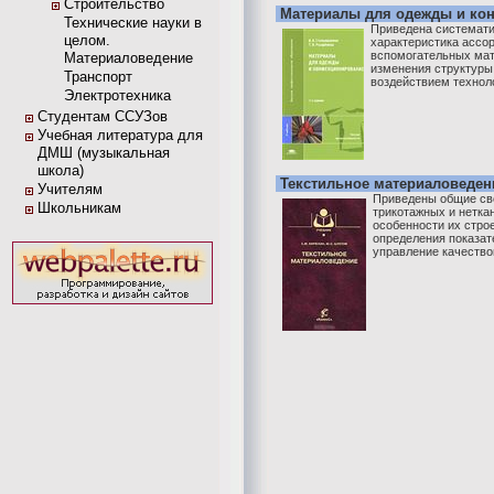
Строительство
Материалы для одежды и ко
Технические науки в
Приведена системати
целом.
характеристика ассо
вспомогательных мат
Материаловедение
изменения структуры
Транспорт
воздействием техноло
Электротехника
Студентам ССУЗов
Учебная литература для
ДМШ (музыкальная
школа)
Текстильное материаловеден
Учителям
Приведены общие све
Школьникам
трикотажных и нетка
особенности их стро
определения показат
управление качеством