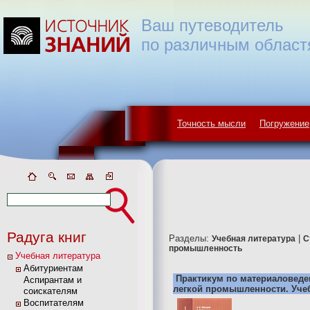
Ваш путеводитель
по различным област
Точность мысли
Погружение
Радуга книг
Разделы:
|
Учебная литература
С
промышленность
Учебная литература
Абитуриентам
Практикум по материаловеде
Аспирантам и
легкой промышленности. Уче
соискателям
Воспитателям