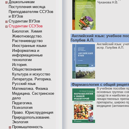
Дошкольникам
Чуканова Н.В.
Поступления месяца
Преподавателям ССУЗов
и ВУЗов
Студентам ВУЗов
Студентам ССУЗов
Биология. Химия
Английский язык: учебное посо
Животноводство.
Голубев А.П.
Растениеводство
Английский язык: учеб
Иностранные языки
испр. Голубев А.П.
Информатика и
информационные
технологии
История.
Обществознание
Культура и искусство
Литература. Риторика.
Русский язык
Фармакология с общей рецеп
Математика. Физика
В учебном пособии п
основных группах со
Медицина. Сестринское
средств и наиболее 
дело
лекарственных препа
препараты, широко п
Педагогика.
медицине (антиангина
Психология
Право. Юриспруденция
Природопользование.
Экология
Промышленность