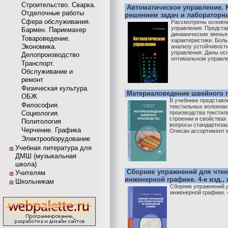
Строительство. Сварка.
Автоматическое управление. 
Отделочные работы
решением задач и лабораторн
Сфера обслуживания.
Рассмотрены основны
управления. Предста
Бармен. Парикмахер
динамические звенья,
Товароведение.
характеристики. Бол
Экономика.
анализу устойчивости
управления. Даны ос
Делопроизводство
оптимальном управлен
Транспорт.
Обслуживание и
ремонт
Физическая культура.
Материаловедение швейного 
ОБЖ
В учебнике представл
Философия.
текстильных волокнах
Социология.
производства текстил
строении и свойствах
Политология
вопросы стандартизац
Черчение. Графика
Описан ассортимент м
Электрооборудование
Учебная литература для
ДМШ (музыкальная
школа)
Сборник упражнений для чтен
Учителям
инженерной графике. 4-е изд., 
Школьникам
Сборник упражнений д
инженерной графике. 4