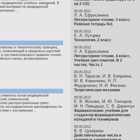
 медицинских учебных заведений. В
на 2 CD)
ский материал по медицинской
атериал, ...
09.05.2012
Л. А. Ефросинина
Литературное чтение. 3 класс.
Рабочая тетрадь №1
09.05.2012
Е. А. Лутцева
Технология. 2 класс
целевому и тематическому принципу,
09.05.2012
я, позволяющий в предельно короткий
Л. А. Ефросинина
 и систематизировать правила чтения,
Литературное чтение. 4 класс.
йского языка, активизировать
Учебная хрестоматия. В 2
частях. Часть 1
09.05.2012
В. Н. Тарасов, И. В. Бояркина,
М. В. Коваленко, Н. П.
Федорченко, Н. И. Фисенко
Теоретическая механика
 элементы основ медицинской
09.05.2012
кой, клинической,
Е. В. Жохова, М. Ю. Гончаров,
олее распространенные греко-
М. Н. Повыдыш, С. В. Деренчук
ты последовательно распределены по
ствии с изучаемыми ...
Фармакогнозия: учебник для
студентов фармацевтических
коледжей и техникумов
09.05.2012
В. В. Цукерман
Действительные числа и
основные элементарные