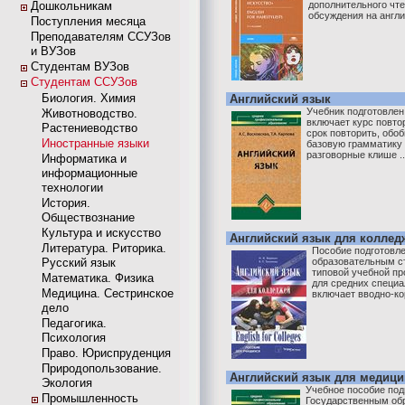
Дошкольникам
дополнительного чт
обсуждения на англий
Поступления месяца
Преподавателям ССУЗов
и ВУЗов
Студентам ВУЗов
Студентам ССУЗов
Биология. Химия
Английский язык
Учебник подготовлен
Животноводство.
включает курс повто
Растениеводство
срок повторить, обо
Иностранные языки
базовую грамматику 
разговорные клише ..
Информатика и
информационные
технологии
История.
Обществознание
Культура и искусство
Английский язык для колледже
Литература. Риторика.
Пособие подготовле
Русский язык
образовательным с
типовой учебной пр
Математика. Физика
для средних специ
Медицина. Сестринское
включает вводно-кор
дело
Педагогика.
Психология
Право. Юриспруденция
Природопользование.
Английский язык для медици
Экология
Учебное пособие под
Промышленность
Государственным об