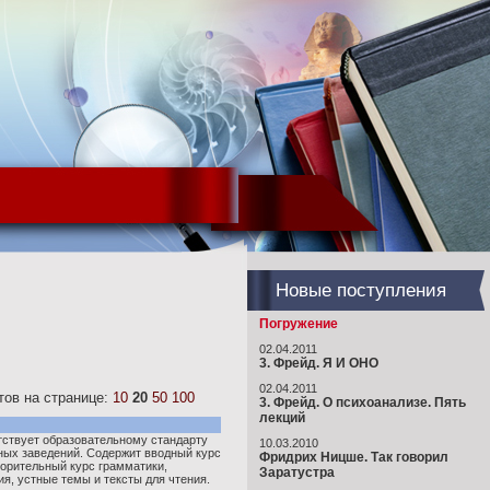
Новые поступления
Погружение
02.04.2011
3. Фрейд. Я И ОНО
02.04.2011
ов на странице:
10
20
50
100
3. Фрейд. О психоанализе. Пять
лекций
тствует образовательному стандарту
10.03.2010
ых заведений. Содержит вводный курс
Фридрих Ницше. Так говорил
торительный курс грамматики,
Заратустра
я, устные темы и тексты для чтения.