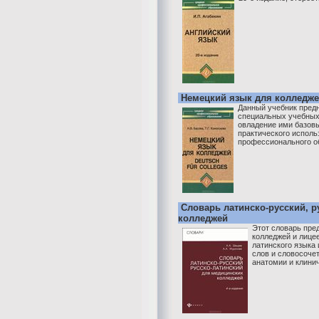
Немецкий язык для колледжей 
Данный учебник предн
специальных учебных
овладение ими базовы
практического исполь
профессионального об
Словарь латинско-русский, р
колледжей
Этот словарь пре
колледжей и лицее
латинского языка
слов и словосоче
анатомии и клини