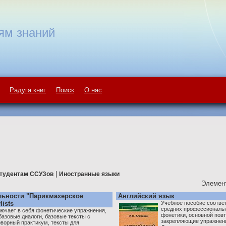
ям знаний
Радуга книг
Поиск
О нас
|
тудентам ССУЗов
Иностранные языки
Элемент
льности "Парикмахерское
Английский язык
lists
Учебное пособие соотве
средних профессиональн
лючает в себя фонетические упражнения,
фонетики, основной пов
базовые диалоги, базовые тексты с
закрепляющие упражнени
ворный практикум, тексты для