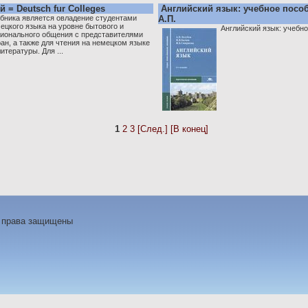
 = Deutsch fur Colleges
Английский язык: учебное пособи
бника является овладение студентами
А.П.
цкого языка на уровне бытового и
Английский язык: учебное
ионального общения с представителями
н, а также для чтения на немецком языке
тературы. Для ...
1
2
3
[След.]
[В конец]
е права защищены