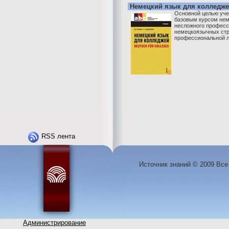
Немецкий язык для колледжей
Основной целью уче
базовым курсом неме
несложного професс
немецкоязычных стра
профессиональной ли
RSS лента
Источник знаний © 2009 Вс
Администрирование