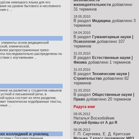
Безопасность
урсом немецкого языка для его
добавлено
жизнедеятельности
ания на уровне бытового и несложного
31 терминов
ия с ...
18.05.2010
В раздел
добавлено 3
Медицина
терминов
04.04.2010
В раздел
|
Гуманитарные науки
добавлено 107
Психология
ы элементы основ медицинской
терминов
ской, клинической,
олее распространенные греко-
31.03.2010
нты последовательно распределены по
В раздел
|
ствии с изучаемыми ...
Естественные науки
добавлено 1 терминов
Физика
31.03.2010
В раздел
|
Технические науки
добавлено 82
Строительство
терминов
нное на развитие у студентов навыков
31.03.2010
устной и письменной речи, в
В раздел
|
Общественные науки
ой курса состоит из пяти разделов,
добавлено 20 терминов
Право
ржит тематически подобранные тексты,
ные ...
Радуга книг
09.05.2012
Наталья Воскобойник
Изучай буквы от А до Я
09.05.2012
ких колледжей и училищ
Г. П. Сергеева, Е. Д. Критская
етствии с Государственным
Музыка. 7 класс (аудиокурс MP3