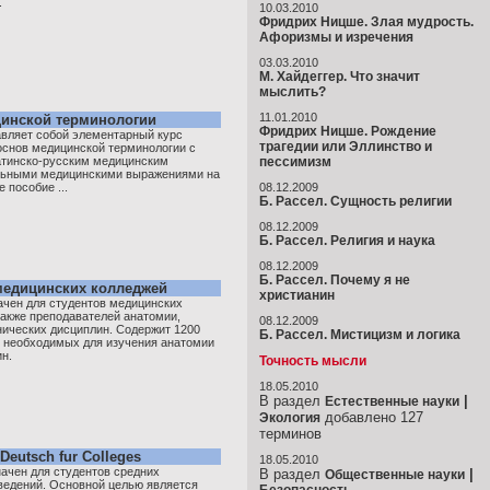
.
10.03.2010
Фридрих Ницше. Злая мудрость.
Афоризмы и изречения
03.03.2010
М. Хайдеггер. Что значит
мыслить?
11.01.2010
цинской терминологии
Фридрих Ницше. Рождение
авляет собой элементарный курс
трагедии или Эллинство и
основ медицинской терминологии с
латинско-русским медицинским
пессимизм
льными медицинскими выражениями на
 пособие ...
08.12.2009
Б. Рассел. Сущность религии
08.12.2009
Б. Рассел. Религия и наука
08.12.2009
Б. Рассел. Почему я не
медицинских колледжей
христианин
ачен для студентов медицинских
также преподавателей анатомии,
08.12.2009
нических дисциплин. Содержит 1200
Б. Рассел. Мистицизм и логика
, необходимых для изучения анатомии
н.
Точность мысли
18.05.2010
В раздел
|
Естественные науки
добавлено 127
Экология
терминов
eutsch fur Colleges
18.05.2010
ачен для студентов средних
В раздел
|
Общественные науки
ведений. Основной целью является