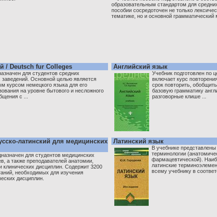
образовательным стандартом для средних
пособии сосредоточен не только лексиче
тематике, но и основной грамматический м
/ Deutsch fur Colleges
Английский язык
азначен для студентов средних
Учебник подготовлен по 
 заведений. Основной целью является
включает курс повторени
м курсом немецкого языка для его
срок повторить, обобщить
зования на уровне бытового и несложного
базовую грамматику англи
щения с ...
разговорные клише ...
усско-латинский для медицинских
Латинский язык
В учебнике представлены
терминологии (анатомичес
дназначен для студентов медицинских
фармацевтической). Наиб
в, а также преподавателей анатомии,
латинские терминоэлемен
 и клинических дисциплин. Содержит 3200
всему учебнику в соответ
таний, необходимых для изучения
ческих дисциплин.