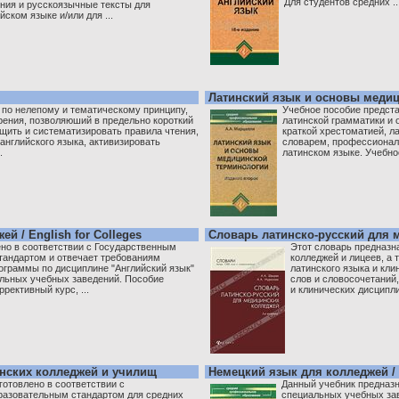
Для студентов средних ..
ения и русскоязычные тексты для
ском языке и/или для ...
Латинский язык и основы меди
 по нелепому и тематическому принципу,
Учебное пособие предст
рения, позволяюший в предельно короткий
латинской грамматики и 
бщить и систематизировать правила чтения,
краткой хрестоматией, 
английского языка, активизировать
словарем, профессиона
.
латинском языке. Учебное
й / English for Colleges
Словарь латинско-русский для 
но в соответствии с Государственным
Этот словарь предназн
тандартом и отвечает требованиям
колледжей и лицеев, а 
ограммы по дисциплине "Английский язык"
латинского языка и кли
альных учебных заведений. Пособие
слов и словосочетаний
рективный курс, ...
и клинических дисципли
нских колледжей и училищ
Немецкий язык для колледжей / D
готовлено в соответствии с
Данный учебник предназн
разовательным стандартом для средних
специальных учебных за