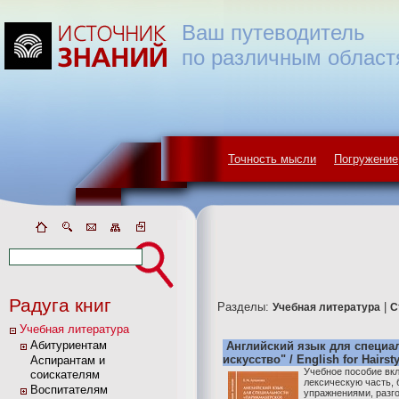
Ваш путеводитель
по различным област
Точность мысли
Погружение
Радуга книг
Разделы:
|
Учебная литература
С
Учебная литература
Абитуриентам
Английский язык для специа
искусство" / English for Hairsty
Аспирантам и
Учебное пособие вк
соискателям
лексическую часть, 
Воспитателям
упражнениями, разго