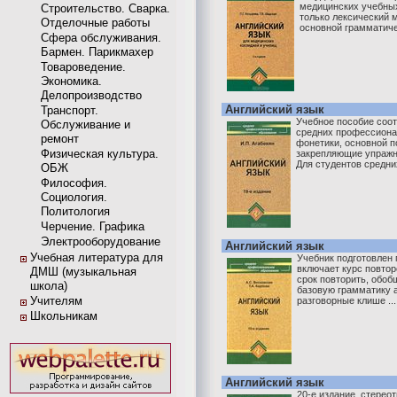
медицинских учебных
Строительство. Сварка.
только лексический 
Отделочные работы
основной грамматичес
Сфера обслуживания.
Бармен. Парикмахер
Товароведение.
Экономика.
Делопроизводство
Английский язык
Транспорт.
Учебное пособие соот
Обслуживание и
средних профессиона
ремонт
фонетики, основной п
Физическая культура.
закрепляющие упражне
Для студентов средних
ОБЖ
Философия.
Социология.
Политология
Черчение. Графика
Электрооборудование
Английский язык
Учебная литература для
Учебник подготовлен 
включает курс повтор
ДМШ (музыкальная
срок повторить, обоб
школа)
базовую грамматику а
Учителям
разговорные клише ...
Школьникам
Английский язык
20-е издание, стереот