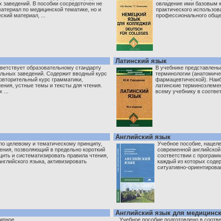
 заведений. В пособии сосредоточен не
овладение ими базовым к
материал по медицинской тематике, но и
практического использов
кий материал, ...
профессионального общен
Латинский язык
ветствует образовательному стандарту
В учебнике представлен
льных заведений. Содержит вводный курс
терминологии (анатомиче
овторительный курс грамматики,
фармацевтической). Наиб
ния, устные темы и тексты для чтения.
латинские терминоэлеме
 ...
всему учебнику в соответ
Английский язык
по целевому и тематическому принципу,
Учебное пособие, нацеле
ения, позволяющий в предельно короткий
современной английской 
щить и систематизировать правила чтения,
соответствии с программ
нглийского языка, активизировать
каждый из которых соде
ситуативно-ориентирован
Английский язык для медицинс
ипное.
Учебное пособие подготовлено в соотв