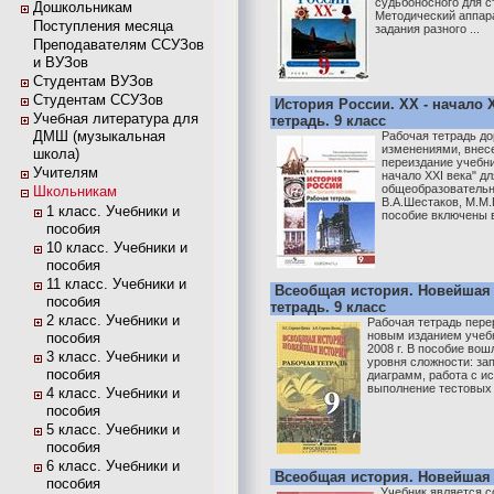
судьбоносного для с
Дошкольникам
Методический аппар
Поступления месяца
задания разного ...
Преподавателям ССУЗов
и ВУЗов
Студентам ВУЗов
Студентам ССУЗов
История России. XX - начало 
Учебная литература для
тетрадь. 9 класс
ДМШ (музыкальная
Рабочая тетрадь до
изменениями, внес
школа)
переиздание учебни
Учителям
начало XXI века" дл
общеобразовательн
Школьникам
В.А.Шестаков, М.М.
1 класс. Учебники и
пособие включены в
пособия
10 класс. Учебники и
пособия
11 класс. Учебники и
Всеобщая история. Новейшая 
пособия
тетрадь. 9 класс
2 класс. Учебники и
Рабочая тетрадь пере
новым изданием учебн
пособия
2008 г. В пособие вош
3 класс. Учебники и
уровня сложности: зап
пособия
диаграмм, работа с и
выполнение тестовых з
4 класс. Учебники и
пособия
5 класс. Учебники и
пособия
6 класс. Учебники и
Всеобщая история. Новейшая 
пособия
Учебник является с