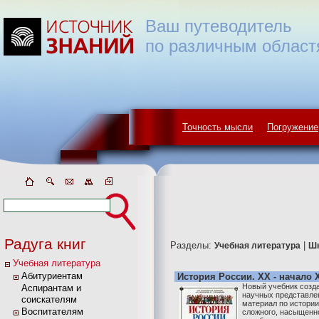
Ваш путеводитель
по различным област
Точность мысли
Погружение
Радуга книг
Разделы:
|
Учебная литература
Ш
Учебная литература
Абитуриентам
История России. XX - начало X
Новый учебник созд
Аспирантам и
научных представле
соискателям
материал по истории
Воспитателям
сложного, насыщенно