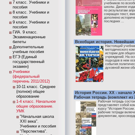
7 класс. Учебники и
учебников по всеоб
пособия
школы. Данное изда
по результатам апр
8 класс. Учебники и
сокращен текст, вм
пособия
дополнено историч
последних ...
9 класс. Учебники и
пособия
ГИА. 9 класс.
Экзаменационные
билеты
Всеобщая история. Новейшая 
Настоящий учебник
Дополнительные
методического ком
учебные пособия
истории для обще
ЕГЭ (Единый
учреждений. На о
подходов в нем о
государственный
события политичес
экзамен)
духовной жизни общ
Учебники
(федеральный
перечень 2011/2012)
10-11 класс. Среднее
(полное) общее
История России. XX - начало X
образование
Рабочая тетрадь (комплект из 
1-4 класс. Начальное
Рабочая тетрадь состои
представляет собой ко
общее образование.
курсу "История России. 
УМК
рабочие тетради включ
документам, кроссворды
"Начальная школа
XXI века".
Учебники и пособия
"Перспектива".