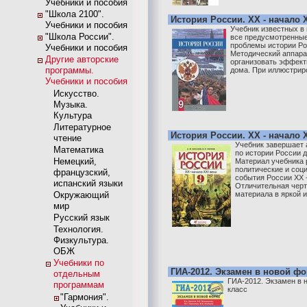
Учебники и пособия
"Школа 2100".
История России. XX - начало X
Учебники и пособия
Учебник известных в
"Школа России".
все предусмотренные
проблемы истории Рос
Учебники и пособия
Методический аппара
Другие авторские
организовать эффект
программы.
дома. При иллюстриро
Учебники и пособия
Искусство.
Музыка.
Культура
Литературное
История России. XX - начало X
чтение
Учебник завершает 
Математика
по истории России 
Немецкий,
Материал учебника
политические и соц
французский,
события России XX -
испанский языки
Отличительная черт
Окружающий
материала в яркой и 
мир
Русский язык
Технология.
Физкультура.
ОБЖ
Учебники по
ГИА-2012. Экзамен в новой фо
отдельным
ГИА-2012. Экзамен в 
программам
класс
"Гармония".