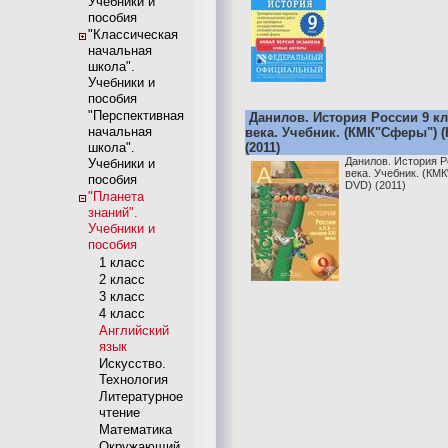
Учебники и
пособия
"Классическая
начальная
школа".
Учебники и
пособия
"Перспективная
Данилов. История России 9 кл
начальная
века. Учебник. (КМК"Сферы") (
школа".
(2011)
Данилов. История Ро
Учебники и
века. Учебник. (КМ
пособия
DVD) (2011)
"Планета
знаний".
Учебники и
пособия
1 класс
2 класс
3 класс
4 класс
Английский
язык
Искусство.
Технология
Литературное
чтение
Математика
Окружающий