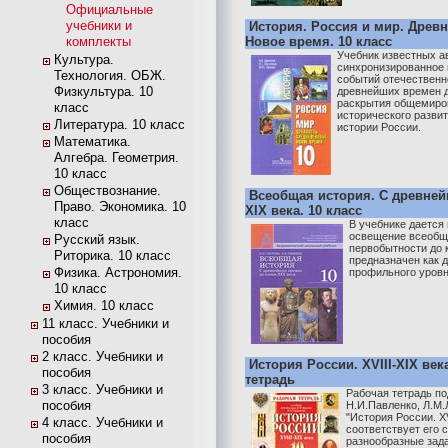
Официальные
учебники и
История. Россия и мир. Древн
комплекты
Новое время. 10 класс
Учебник известных а
Культура.
синхронизированное
Технология. ОБЖ.
событий отечественн
Физкультура. 10
древнейших времен д
раскрытия общемиро
класс
исторического разви
Литература. 10 класс
истории России.
Математика.
Алгебра. Геометрия.
10 класс
Обществознание.
Всеобщая история. С древней
Право. Экономика. 10
XIX века. 10 класс
класс
В учебнике дается
освещение всеобщ
Русский язык.
первобытности до к
Риторика. 10 класс
предназначен как д
Физика. Астрономия.
профильного уровн
10 класс
Химия. 10 класс
11 класс. Учебники и
пособия
2 класс. Учебники и
История России. XVIII-XIX век
пособия
тетрадь
3 класс. Учебники и
Рабочая тетрадь по
пособия
Н.И.Павленко, Л.М.
"История России. XV
4 класс. Учебники и
соответствует его 
пособия
разнообразные зад