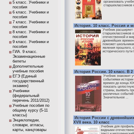
организовать учеб
5 класс. Учебники и
старшеклассников на
пособия
6 класс. Учебники и
пособия
7 класс. Учебники и
История. 10 класс. Россия и 
пособия
Учебник расширяет
8 класс. Учебники и
старшеклассников 
пособия
отечественной и ми
древнейших времен д
9 класс. Учебники и
поможет школьникам
пособия
явления прошлого, 
ГИА. 9 класс.
исторического пути Р
Экзаменационные
билеты
Дополнительные
учебные пособия
История России. 10 класс. В 2 
ЕГЭ (Единый
Учебник знакомит 
событиями истории
государственный
времен до конца XI
экзамен)
показать целостную
страны, выявить пр
Учебники
различных событий 
(федеральный
Значительное ...
перечень 2011/2012)
Учебные пособия по
общему курсу (5-11
классы)
История России с древнейших
Энциклопедии,
XVII века. 10 класс
словари, атласы,
Учебник для профиль
карты, канцтовары
видными отечествен
текст и методический