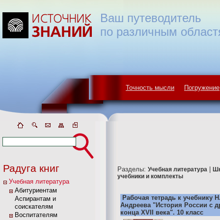
Ваш путеводитель
по различным област
Точность мысли
Погружение
Радуга книг
Разделы:
|
Учебная литература
Ш
учебники и комплекты
Учебная литература
Абитуриентам
Рабочая тетрадь к учебнику Н.
Аспирантам и
Андреева "История России с 
соискателям
конца XVII века". 10 класс
Воспитателям