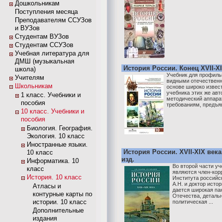
Дошкольникам
Поступления месяца
Преподавателям ССУЗов
и ВУЗов
Студентам ВУЗов
Студентам ССУЗов
Учебная литература для
ДМШ (музыкальная
История России. Конец XVII-XI
школа)
Учебник для профиль
Учителям
видными отечественн
Школьникам
основе широко извес
учебника этих же авт
1 класс. Учебники и
методический аппара
пособия
требованиям, предъя
10 класс. Учебники и
пособия
Биология. География.
Экология. 10 класс
Иностранные языки.
История России. XVII-XIX века.
10 класс
изд.
Информатика. 10
Во второй части уч
класс
являются член-кор
История. 10 класс
Института российс
А.Н. и доктор исто
Атласы и
дается широкая па
контурные карты по
Отечества, деталь
истории. 10 класс
политическая ...
Дополнительные
издания