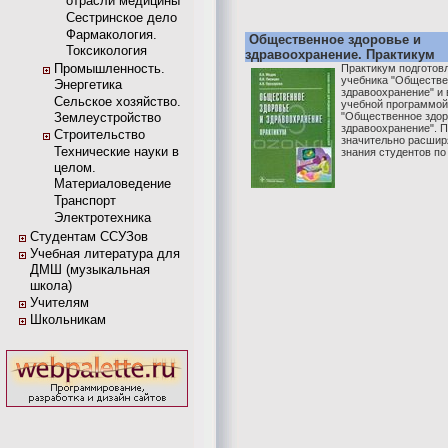
отрасли медицины
Сестринское дело
Фармакология.
Общественное здоровье и
Токсикология
здравоохранение. Практикум
Промышленность.
Практикум подготов
учебника "Обществе
Энергетика
здравоохранение" и 
Сельское хозяйство.
учебной программой
Землеустройство
"Общественное здор
здравоохранение". 
Строительство
значительно расшир
Технические науки в
знания студентов по
целом.
Материаловедение
Транспорт
Электротехника
Студентам ССУЗов
Учебная литература для
ДМШ (музыкальная
школа)
Учителям
Школьникам