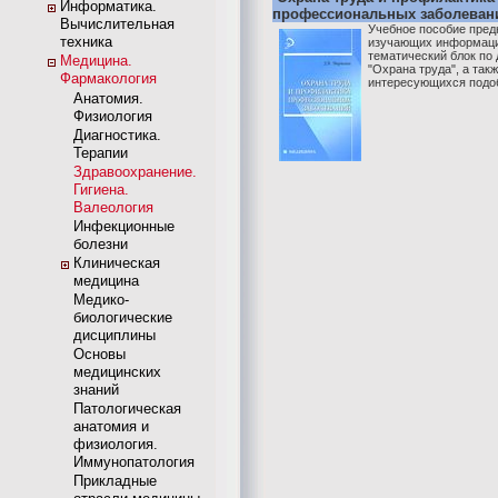
Информатика.
профессиональных заболеван
Вычислительная
Учебное пособие пред
техника
изучающих информац
тематический блок по
Медицина.
"Охрана труда", а так
Фармакология
интересующихся подоб
Анатомия.
Физиология
Диагностика.
Терапии
Здравоохранение.
Гигиена.
Валеология
Инфекционные
болезни
Клиническая
медицина
Медико-
биологические
дисциплины
Основы
медицинских
знаний
Патологическая
анатомия и
физиология.
Иммунопатология
Прикладные