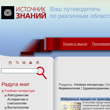
Ваш путеводитель
по различным област
Точность мысли
Погружение
Радуга книг
Разделы:
|
Учебная литература
Ст
|
Фармакология
Здравоохранение.
Учебная литература
Абитуриентам
Избранные лекции по трансф
Аспирантам и
В пособии представл
соискателям
современной трансфу
Воспитателям
ракурсе мировой нау