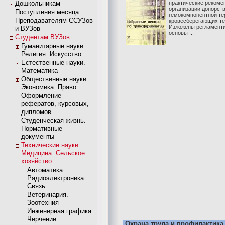
Дошкольникам
практические рекоме
организации донорст
Поступления месяца
гемокомпонентной те
Преподавателям ССУЗов
кровесберегающих те
Изложены регламент
и ВУЗов
основы ...
Студентам ВУЗов
Гуманитарные науки.
Религия. Искусство
Естественные науки.
Математика
Общественные науки.
Экономика. Право
Оформление
рефератов, курсовых,
дипломов
Студенческая жизнь.
Нормативные
документы
Технические науки.
Медицина. Сельское
хозяйство
Автоматика.
Радиоэлектроника.
Связь
Ветеринария.
Зоотехния
Инженерная графика.
Черчение
Охрана труда и профилактика