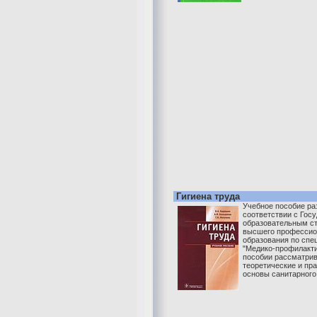
Гигиена труда
Учебное пособие ра
соответствии с Гос
образовательным с
высшего профессио
образования по спе
"Медико-профилакти
пособии рассматри
теоретические и пр
основы санитарного 