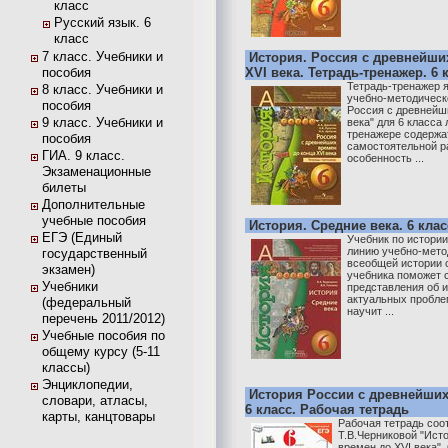
класс
Русский язык. 6
класс
7 класс. Учебники и
История. Россия с древнейши
пособия
XVI века. Тетрадь-тренажер. 6 
Тетрадь-тренажер 
8 класс. Учебники и
учебно-методическ
пособия
Россия с древнейш
9 класс. Учебники и
века" для 6 класса
тренажере содержа
пособия
самостоятельной р
ГИА. 9 класс.
особенность ...
Экзаменационные
билеты
Дополнительные
учебные пособия
История. Средние века. 6 клас
ЕГЭ (Единый
Учебник по истори
линию учебно-мето
государственный
всеобщей истории 
экзамен)
учебника поможет 
Учебники
представления об 
актуальных пробле
(федеральный
научит ...
перечень 2011/2012)
Учебные пособия по
общему курсу (5-11
классы)
Энциклопедии,
История России с древнейших
словари, атласы,
6 класс. Рабочая тетрадь
карты, канцтовары
Рабочая тетрадь соо
Т.В.Черниковой "Ист
времен до XVI века"