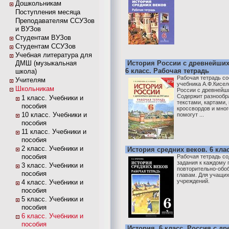
Дошкольникам
Поступления месяца
Преподавателям ССУЗов
и ВУЗов
Студентам ВУЗов
Студентам ССУЗов
Учебная литература для
ДМШ (музыкальная
История России с древнейших
6 класс. Рабочая тетрадь
школа)
Рабочая тетрадь с
Учителям
учебника А.Ф.Кисел
Школьникам
России с древнейши
Содержит разнообра
1 класс. Учебники и
текстами, картами
пособия
кроссвордов и мног
10 класс. Учебники и
помогут ...
пособия
11 класс. Учебники и
пособия
2 класс. Учебники и
История средних веков. 6 кла
пособия
Рабочая тетрадь с
задания к каждому 
3 класс. Учебники и
повторительно-об
пособия
главам. Для учащи
учреждений.
4 класс. Учебники и
пособия
5 класс. Учебники и
пособия
6 класс. Учебники и
пособия
История. 6 класс. Россия с д