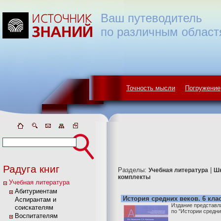
Ваш путеводитель
по различным област
Точность мысли
Погружение
Радуга книг
Разделы:
|
Учебная литература
Ш
комплекты
Учебная литература
Абитуриентам
История средних веков. 6 кла
Аспирантам и
Издание представл
соискателям
по "Истории средни
Воспитателям