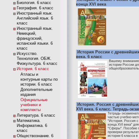
Биология. 6 класс
конца XVI века
География. 6 класс
Иностранный язык.
Английский язык. 6
класс
Иностранный язык.
Немецкий,
французский,
испанский языки. 6
класс
История России с древнейших
Искусство.
века. 6 класс
Технология. ОБЖ.
Вашему вниманию 
Физкультура. 6 класс
истории России дл
История. 6 класс
общеобразователь
Атласы и
контурные карты по
истории. 6 класс
Дополнительные
издания
Официальные
История. Россия с древнейши
учебники и
XVI века. 6 класс. Тетрадь-экз
комплекты
Тетрадь-экзаменат
Литература. 6 класс
частью учебно-мет
Математика.
"История. Россия 
конца XVI века" дл
Информатика. 6
"Сферы". Пособие 
класс
проверки результат
Обществознание. 6
истории 6 класса в .