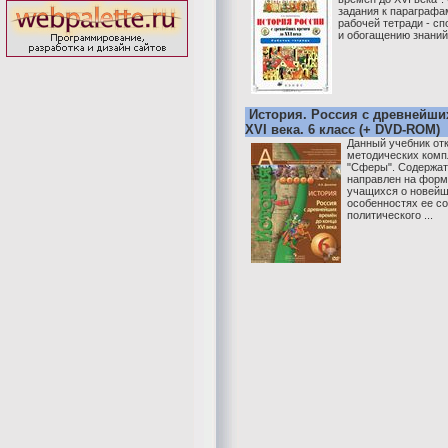
задания к параграфам
рабочей тетради - с
и обогащению знаний
История. Россия с древнейши
XVI века. 6 класс (+ DVD-ROM)
Данный учебник от
методических комп
"Сферы". Содержат
направлен на форм
учащихся о новейш
особенностях ее с
политического ...