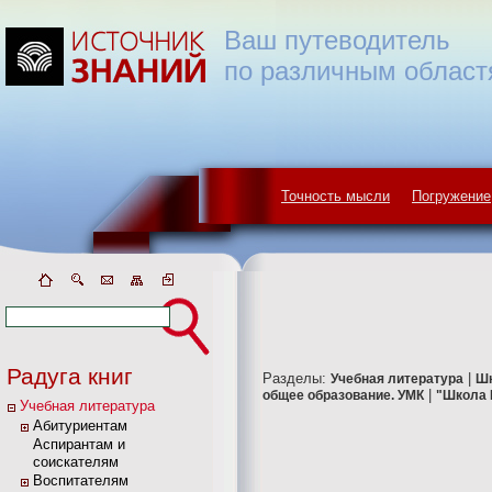
Ваш путеводитель
по различным област
Точность мысли
Погружение
Радуга книг
Разделы:
|
Учебная литература
Ш
|
общее образование. УМК
"Школа 
Учебная литература
Абитуриентам
Аспирантам и
соискателям
Воспитателям