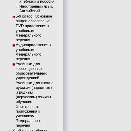
Учебники и пособия
Иностранный язык.
Английский
5-9 класс. Основное
общее образование
DVD-приложения к
учебникам
Федерального
перечня
Аудиоприложения к
учебникам
Федерального
перечня
Учебники для
коррекционных
образовательных
учреждениий
Учебники для школ с
русским (неродным)
и родным
(нерусским) языком
обучения
Электронные
приложения к
учебникам
Федерального
перечня
Учебные пособия по