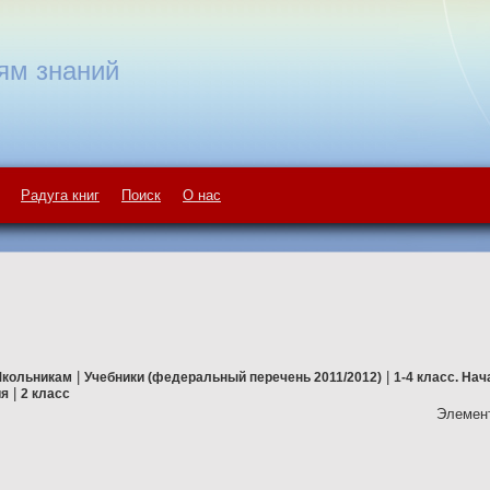
ям знаний
Радуга книг
Поиск
О нас
|
|
кольникам
Учебники (федеральный перечень 2011/2012)
1-4 класс. На
|
ия
2 класс
Элемент