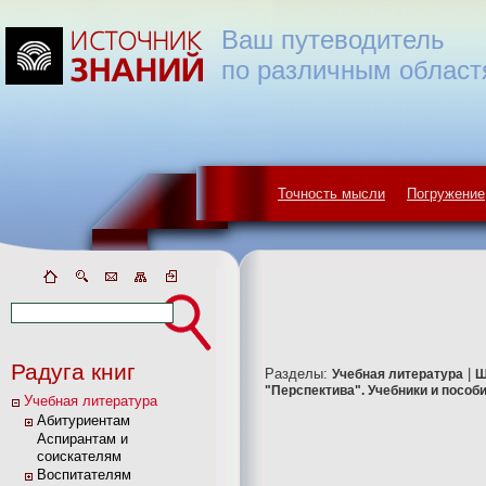
Ваш путеводитель
по различным област
Точность мысли
Погружение
Радуга книг
Разделы:
|
Учебная литература
Ш
"Перспектива". Учебники и пособ
Учебная литература
Абитуриентам
Аспирантам и
соискателям
Воспитателям