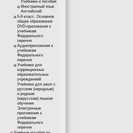
Учебники и пособия
Иностранный язык.
Английский
5-9 класс. Основное
общее образование
DVD-приложения к
учебникам
Федерального
перечня
Аудиоприложения к
учебникам
Федерального
перечня
Учебники для
коррекционных
образовательных
учреждениий
Учебники для школ с
русским (неродным)
и родным
(нерусским) языком
обучения
Электронные
приложения к
учебникам
Федерального
перечня
Учебные пособия по