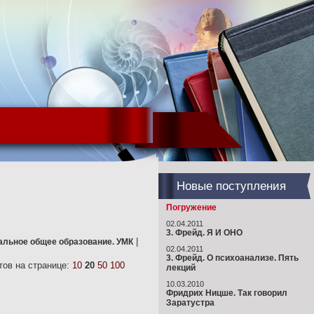
Новые поступления
Погружение
02.04.2011
3. Фрейд. Я И ОНО
|
чальное общее образование. УМК
02.04.2011
3. Фрейд. О психоанализе. Пять
ов на странице:
10
20
50
100
лекций
10.03.2010
Фридрих Ницше. Так говорил
Заратустра