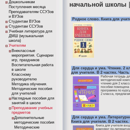
Дошкольникам
начальной школы
Поступления месяца
Преподавателям ССУЗов
и ВУЗов
Родное слово. Книга для учите
Студентам ВУЗов
Студентам ССУЗов
Учебная литература для
ДМШ (музыкальная
школа)
Учителям
Внеклассные
мероприятия. Сценарии
игр, праздников
Воспитательная работа
Для сердца и ума. Чтение. 2 к
в школе
для учителя. В 2 частях. Часть
Классному
Рабочая тетрадь дл
руководителю
методический комп
чтению для 2 класс
Методика обучения.
пособии помещена 
Методические пособия
программа по курсу
для учителей
2 класса, предлага
Наглядные пособия для
занятий в школе
Преподавание учебных
предметов
Для сердца и ума. Литературно
Дополнительные
Книга для учителя. В 2 частях.
методические пособия
Книга для учителя вхо
Методические
комплект по литератур