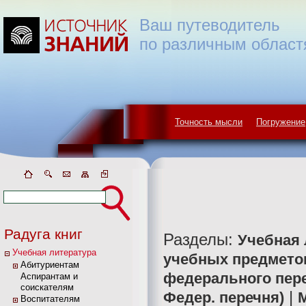
Ваш путеводитель
по различным област
Точность мысли
Погружение
Радуга книг
Разделы:
Учебная 
Учебная литература
учебных предмето
Абитуриентам
федерального пер
Аспирантам и
соискателям
|
Федер. перечня)
Воспитателям