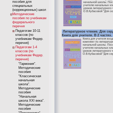
пособия для
начальной школы. Пос
учителю начальных кл
специальных
уроков литературного 
(коррекционных) школ
О.В.Кубасовой "Для сер
Методические
пособия по учебникам
федерального
перечня
Педагогам 10-11
Литературное чтение. Для серд
классов (по
Книга для учителя. В 2 частях.
учебникам Федер.
Книга для учителя вхо
комплект по литератур
перечня)
начальной школы. Пос
Педагогам 1-4
учителю начальных кла
классов (по
уроков литературного 
О.В.Кубасовой "Для сер
учебникам Федер.
перечня)
"Гармония".
Методические
пособия
"Классическая
начальная
школа".
Методические
пособия
"Начальная
школа XXI века".
Методические
пособия
"Перспектива".