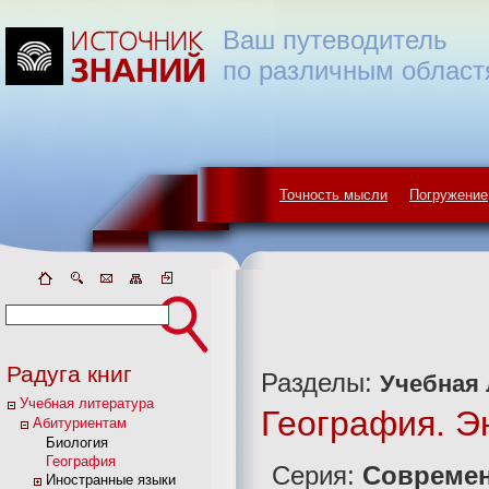
Ваш путеводитель
по различным област
Точность мысли
Погружение
Радуга книг
Разделы:
Учебная 
Учебная литература
География. Э
Абитуриентам
Биология
География
Серия:
Современ
Иностранные языки