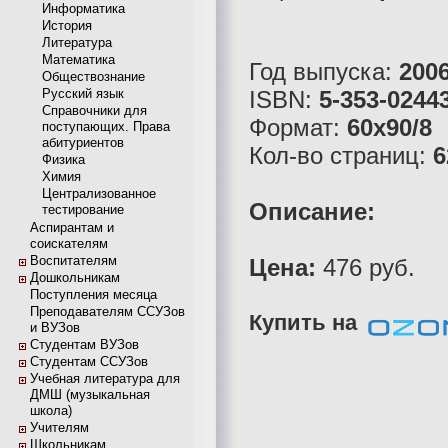
Информатика
История
Литература
Математика
Год выпуска:
200
Обществознание
Русский язык
ISBN:
5-353-0244
Справочники для
Формат:
60x90/8
поступающих. Права
абитуриентов
Кол-во страниц:
6
Физика
Химия
Централизованное
Описание:
тестирование
Аспирантам и
соискателям
Воспитателям
Цена:
476 руб.
Дошкольникам
Поступления месяца
Преподавателям ССУЗов
Купить на
и ВУЗов
Студентам ВУЗов
Студентам ССУЗов
Учебная литература для
ДМШ (музыкальная
школа)
Учителям
Школьникам