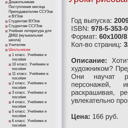
Дошкольникам
Поступления месяца
Преподавателям ССУЗов
и ВУЗов
Год выпуска:
200
Студентам ВУЗов
Студентам ССУЗов
ISBN:
978-5-353-
Учебная литература для
Формат:
60x100/8
ДМШ (музыкальная
школа)
Кол-во страниц:
3
Учителям
Школьникам
1 класс. Учебники и
Описание:
Хотит
пособия
10 класс. Учебники и
художником? Пре
пособия
11 класс. Учебники и
Они научат ре
пособия
персонажей, и
2 класс. Учебники и
пособия
раскрашивая, ре
3 класс. Учебники и
пособия
увлекательно про
4 класс. Учебники и
пособия
5 класс. Учебники и
Цена:
166 руб.
пособия
6 класс. Учебники и
пособия