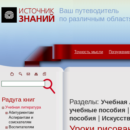
Ваш путеводитель
по различным област
Точность мысли
Погружение
Радуга книг
Разделы:
Учебная 
Учебная литература
учебные пособия
Абитуриентам
|
пособия
Искусств
Аспирантам и
соискателям
Уроки рисова
Воспитателям