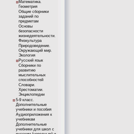
Математика.
Геометрия
Общие сборники
заданий по
предметам
Основы
безопасности
жизнедеятельности.
Физкультура
Природоведение.
Окружающий мир.
Экология
Русский язык
Сборники по
развитию
мыслительных
способностей
Словари.
Хрестоматии.
Энциклопедии
5-9 класс.
Дополнительные
учебники и пособия
Аудиоприложения к
учебникам
Дополнительные
учебники для школ с
русским (неродным) и