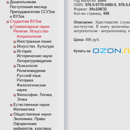
Год выпуска:
2009
Дошкольникам
ISBN:
978-5-9770-0480-0, 978-5-
Поступления месяца
Формат:
84x108/32
Преподавателям ССУЗов
Кол-во страниц:
448
и ВУЗов
Студентам ВУЗов
Описание:
Хрестоматия служи
Гуманитарные науки.
институтов. В книгу включен
антропологии - антропогенезу,
Религия. Искусство
Антропология
Цена:
496 руб.
Иностранные языки
Искусство. Культура
История.
Купить на
Исторические науки
Литературоведение
Психология
Религиоведение
Русский язык.
Риторика
Филологические
науки
Философия. Логика.
Этика
Естественные науки.
Математика
Общественные науки.
Экономика. Право
Оформление
рефератов, курсовых,