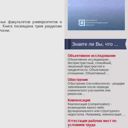
ных факультетов университетов и
. Книга посвящена трем разделам
логии.
Знаете ли Вы, что ...
Объективное исследование
Объективное исследование -
беспристрастный, спокойный,
лишенный пристрастия и
предвзятости. Объективное
отношение. Объективный ...
Обострение
Обострение (recrudescence) - рецидив
заболевания после периода
клинического улучшения или
ремиссии ...
Компенсация
Компенсация (compensation) -
возмещение какого-либо
функционального или структурного
недостатка. Например, компенсация ...
Аттестация рабочих мест по
условиям труда