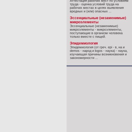
Аттестация рабочих мест по условиям
труда - оценка условий труда на
рабочих местах в целях выявления
вредных и (или) опасных ...
Эссенциальные (незаменимые)
микроэлементы
Эссенциальные (незаменимые)
микроэлементы - микроэлементы,
поступающие в организм человека
только вместе с пищей.
Эпидемиология
Эпидемиология (от греч. epi - в, на и
demos - народ и logos - наука) - наука,
изучающая причины возникновения и
закономерности ...