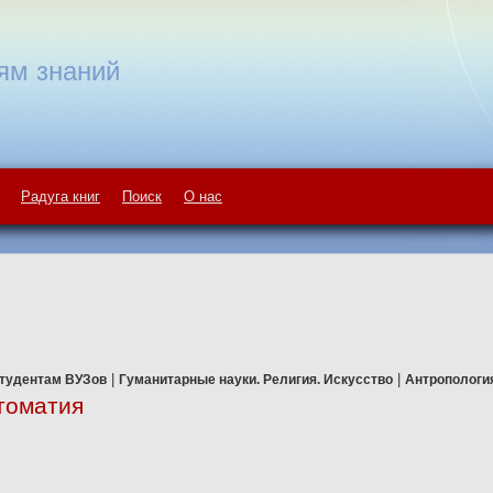
ям знаний
Радуга книг
Поиск
О нас
|
|
тудентам ВУЗов
Гуманитарные науки. Религия. Искусство
Антропологи
томатия