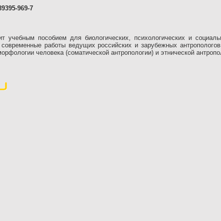
89395-969-7
т учебным пособием для биологических, психологических и социаль
ы современные работы ведущих российских и зарубежных антропологов
 морфологии человека (соматической антропологии) и этнической антропо