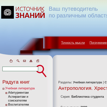
Ваш путеводитель
по различным област
Точность мысли
Погружение
Радуга книг
Разделы:
|
Учебная литература
С
Антропология. Хрес
Учебная литература
Абитуриентам
Аспирантам и
Серия:
Библиотека студента
соискателям
Воспитателям