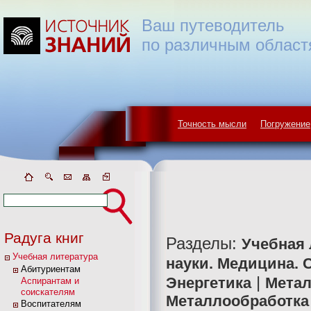
Ваш путеводитель
по различным област
Точность мысли
Погружение
Радуга книг
Разделы:
Учебная 
Учебная литература
науки. Медицина. 
Абитуриентам
|
Энергетика
Метал
Аспирантам и
соискателям
Металлообработка
Воспитателям