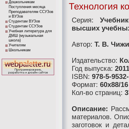
Дошкольникам
Технология к
Поступления месяца
Преподавателям ССУЗов
и ВУЗов
Серия:
Учебни
Студентам ВУЗов
Студентам ССУЗов
высших учебных
Учебная литература для
ДМШ (музыкальная
школа)
Автор:
Т. В. Чиж
Учителям
Школьникам
Издательство:
Ко
Год выпуска:
201
ISBN:
978-5-9532
Формат:
60x88/16
Кол-во страниц:
3
Описание:
Рассм
материалов. Опис
заготовок и дет