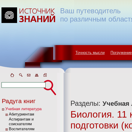
Ваш путеводитель
по различным област
Точность мысли
Погружение
Радуга книг
Разделы:
Учебная 
Учебная литература
Биология. 11 
Абитуриентам
Аспирантам и
подготовки (к
соискателям
Воспитателям